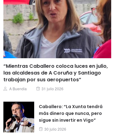
“Mientras Caballero coloca luces en julio,
las alcaldesas de A Coruña y Santiago
trabajan por sus aeropuertos”
Posted
Author
A Buendia
31 julio 2026
on
Caballero: “La Xunta tendrá
más dinero que nunca, pero
sigue sin invertir en Vigo”
Posted
30 julio 2026
on