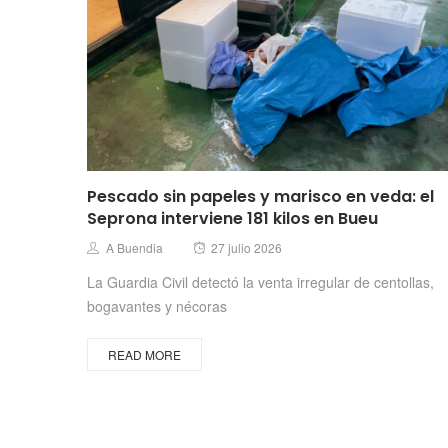
Pescado sin papeles y marisco en veda: el
Seprona interviene 181 kilos en Bueu
Posted
Author
A Buendia
27 julio 2026
on
La Guardia Civil detectó la venta irregular de centollas,
bogavantes y nécoras
READ MORE