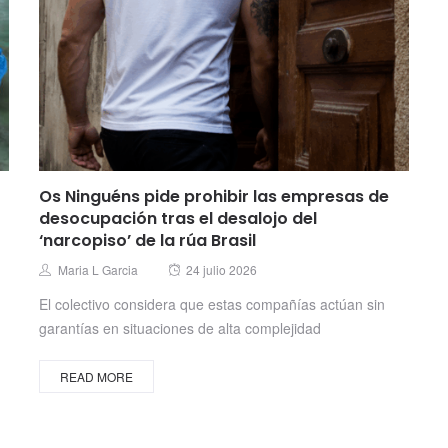
Os Ninguéns pide prohibir las empresas de
desocupación tras el desalojo del
‘narcopiso’ de la rúa Brasil
Posted
Author
Maria L Garcia
24 julio 2026
on
El colectivo considera que estas compañías actúan sin
garantías en situaciones de alta complejidad
READ MORE