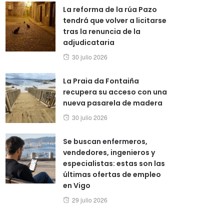
La reforma de la rúa Pazo
tendrá que volver a licitarse
tras la renuncia de la
adjudicataria
Posted
30 julio 2026
on
La Praia da Fontaiña
recupera su acceso con una
nueva pasarela de madera
Posted
30 julio 2026
on
Se buscan enfermeros,
vendedores, ingenieros y
especialistas: estas son las
últimas ofertas de empleo
en Vigo
Posted
29 julio 2026
on