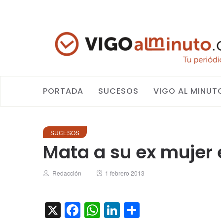
PORTADA
SUCESOS
VIGO AL MINUT
SUCESOS
Mata a su ex mujer 
Author
Posted
Redacción
1 febrero 2013
on
X
Facebook
WhatsApp
LinkedIn
Compartir