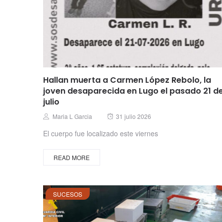
Hallan muerta a Carmen López Rebolo, la
joven desaparecida en Lugo el pasado 21 d
julio
Posted
Author
Maria L Garcia
31 julio 2026
on
El cuerpo fue localizado este viernes
READ MORE
SUCESOS