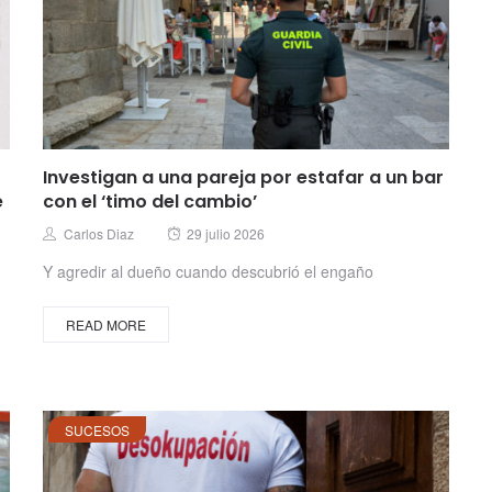
Investigan a una pareja por estafar a un bar
e
con el ‘timo del cambio’
Posted
Author
Carlos Diaz
29 julio 2026
on
Y agredir al dueño cuando descubrió el engaño
READ MORE
SUCESOS