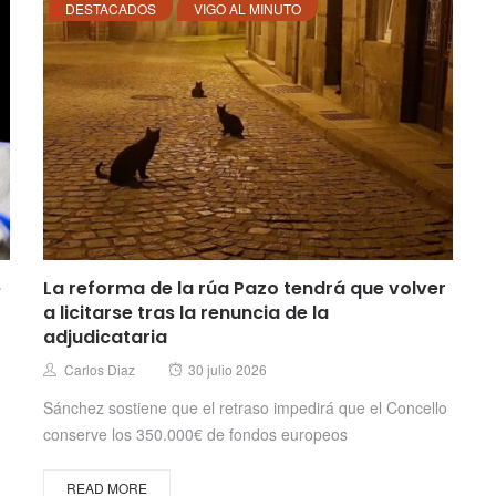
DESTACADOS
VIGO AL MINUTO
e
La reforma de la rúa Pazo tendrá que volver
a licitarse tras la renuncia de la
adjudicataria
Posted
Author
Carlos Diaz
30 julio 2026
on
Sánchez sostiene que el retraso impedirá que el Concello
conserve los 350.000€ de fondos europeos
READ MORE