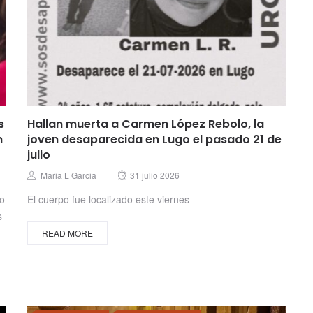
s
Hallan muerta a Carmen López Rebolo, la
n
joven desaparecida en Lugo el pasado 21 de
julio
Posted
Author
Maria L Garcia
31 julio 2026
on
no
El cuerpo fue localizado este viernes
s
READ MORE