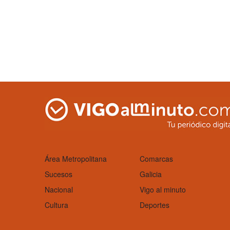
Área Metropolitana
Comarcas
Sucesos
Galicia
Nacional
Vigo al minuto
Cultura
Deportes