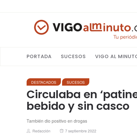
PORTADA
SUCESOS
VIGO AL MINUT
DESTACADOS
SUCESOS
Circulaba en ‘patine
bebido y sin casco
También dio positivo en drogas
Author
Posted
Redacción
7 septiembre 2022