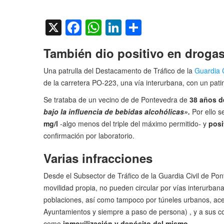
on
X
Facebook
WhatsApp
LinkedIn
Compartir
También dio positivo en droga
Una patrulla del Destacamento de Tráfico de la
Guardia 
de la carretera PO-223, una vía interurbana, con un pati
Se trataba de un vecino de de Pontevedra de
38 años 
bajo la influencia de bebidas alcohólicas».
Por ello s
mg/l
-algo menos del triple del máximo permitido- y
posi
confirmación por laboratorio.
Varias infracciones
Desde el Subsector de Tráfico de la Guardia Civil de Po
movilidad propia, no pueden circular por vías interurbana
poblaciones, así como tampoco por túneles urbanos, acer
Ayuntamientos y siempre a paso de persona) , y a sus 
como
inmovilización y depósito del mismo
.