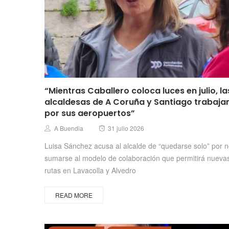
“Mientras Caballero coloca luces en julio, la
alcaldesas de A Coruña y Santiago trabaja
por sus aeropuertos”
Posted
Author
A Buendia
31 julio 2026
on
Luisa Sánchez acusa al alcalde de “quedarse solo” por 
sumarse al modelo de colaboración que permitirá nueva
rutas en Lavacolla y Alvedro
READ MORE