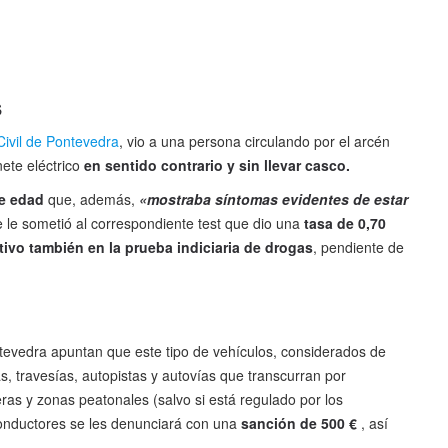
s
Civil de Pontevedra
, vio a una persona circulando por el arcén
nete eléctrico
en sentido contrario y sin llevar casco.
de edad
que, además,
«mostraba síntomas evidentes de estar
e le sometió al correspondiente test que dio una
tasa de 0,70
tivo también en la prueba indiciaria de drogas
, pendiente de
ntevedra apuntan que este tipo de vehículos, considerados de
s, travesías, autopistas y autovías que transcurran por
as y zonas peatonales (salvo si está regulado por los
conductores se les denunciará con una
sanción de 500 €
, así