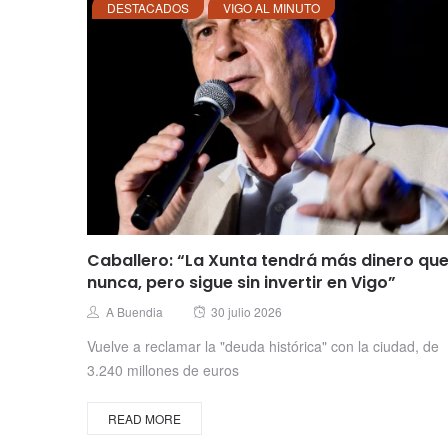
DESTACADOS
VIGO AL MINUTO
Caballero: “La Xunta tendrá más dinero qu
nunca, pero sigue sin invertir en Vigo”
Posted
Author
A Buendia
30 julio 2026
on
Vuelve a reclamar la "deuda histórica" con la ciudad, de
3.240 millones de euros
READ MORE