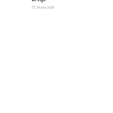
Posted
29 julio 2026
on