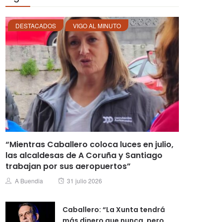
DESTACADOS
VIGO AL MINUTO
“Mientras Caballero coloca luces en julio,
las alcaldesas de A Coruña y Santiago
trabajan por sus aeropuertos”
Posted
Author
A Buendia
31 julio 2026
on
Caballero: “La Xunta tendrá
más dinero que nunca, pero