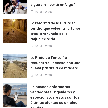
sigue sin invertir en Vigo”
Posted
30 julio 2026
on
La reforma de la rúa Pazo
tendrá que volver a licitarse
tras la renuncia de la
adjudicataria
Posted
30 julio 2026
on
La Praia da Fontaiña
recupera su acceso con una
nueva pasarela de madera
Posted
30 julio 2026
on
Se buscan enfermeros,
vendedores, ingenieros y
especialistas: estas son las
últimas ofertas de empleo
en Vigo