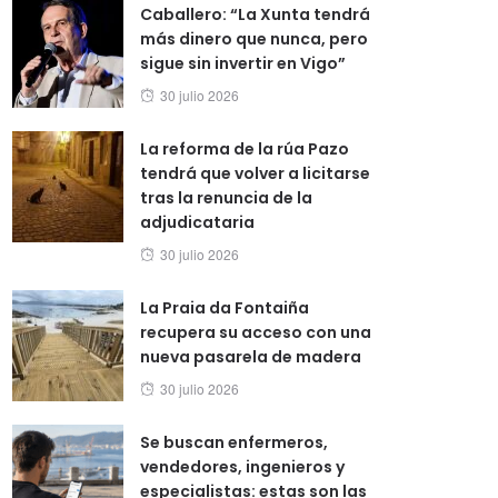
Caballero: “La Xunta tendrá
más dinero que nunca, pero
sigue sin invertir en Vigo”
Posted
30 julio 2026
on
La reforma de la rúa Pazo
tendrá que volver a licitarse
tras la renuncia de la
adjudicataria
Posted
30 julio 2026
on
La Praia da Fontaiña
recupera su acceso con una
nueva pasarela de madera
Posted
30 julio 2026
on
Se buscan enfermeros,
vendedores, ingenieros y
especialistas: estas son las