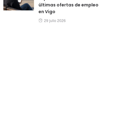
últimas ofertas de empleo
en Vigo
Posted
29 julio 2026
on