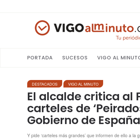
PORTADA
SUCESOS
VIGO AL MINUT
DESTACADOS
VIGO AL MINUTO
El alcalde critica al
carteles de ‘Peirad
Gobierno de España
Y pide ‘carteles más grandes’ que informen de ello a la 