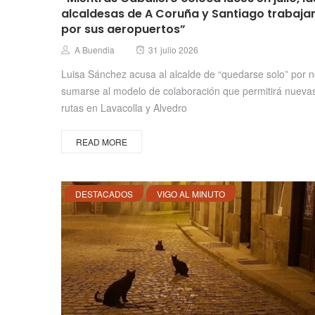
alcaldesas de A Coruña y Santiago trabaja
por sus aeropuertos”
Posted
Author
A Buendia
31 julio 2026
on
Luisa Sánchez acusa al alcalde de “quedarse solo” por 
sumarse al modelo de colaboración que permitirá nueva
rutas en Lavacolla y Alvedro
READ MORE
DESTACADOS
VIGO AL MINUTO