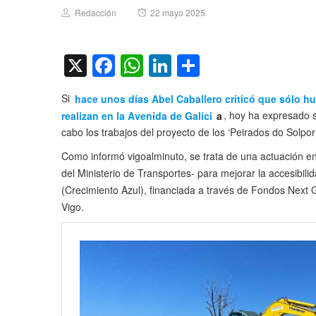
Author
Posted
Redacción
22 mayo 2025
on
X
Facebook
WhatsApp
LinkedIn
Compartir
Si
hace unos días Abel Caballero criticó que sólo hu
realizan en la Avenida de Galici
a
, hoy ha expresado 
cabo los trabajos del proyecto de los ‘Peirados do Solpor’
Como informó vigoalminuto, se trata de una actuación 
del Ministerio de Transportes- para mejorar la accesibili
(Crecimiento Azul), financiada a través de Fondos Next 
Vigo.