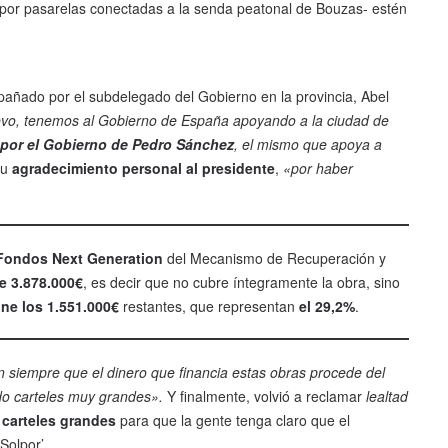
 por pasarelas conectadas a la senda peatonal de Bouzas- estén
pañado por el subdelegado del Gobierno en la provincia, Abel
vo, tenemos al Gobierno de España apoyando a la ciudad de
por el Gobierno de Pedro Sánchez
, el mismo que apoya a
su
agradecimiento personal al presidente
,
«por haber
 Fondos Next Generation
del Mecanismo de Recuperación y
e 3.878.000€
, es decir que no cubre íntegramente la obra, sino
one los 1.551.000€
restantes, que representan
el 29,2%
.
n siempre que el dinero que financia estas obras procede del
ndo carteles muy grandes».
Y finalmente, volvió a reclamar
lealtad
 carteles grandes
para que la gente tenga claro que el
Solpor’.