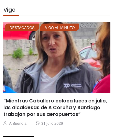
Vigo
DESTACADOS
VIGO AL MINUTO
“Mientras Caballero coloca luces en julio,
las alcaldesas de A Coruña y Santiago
trabajan por sus aeropuertos”
Posted
Author
A Buendia
31 julio 2026
on