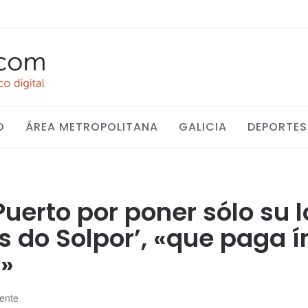
O
ÁREA METROPOLITANA
GALICIA
DEPORTES
 Puerto por poner sólo su 
os do Solpor’, «que paga 
»
gente