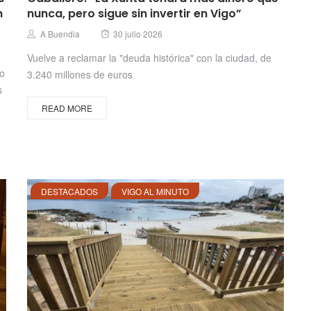
n
nunca, pero sigue sin invertir en Vigo”
Posted
Author
A Buendia
30 julio 2026
on
Vuelve a reclamar la "deuda histórica" con la ciudad, de
no
3.240 millones de euros
s
READ MORE
DESTACADOS
VIGO AL MINUTO