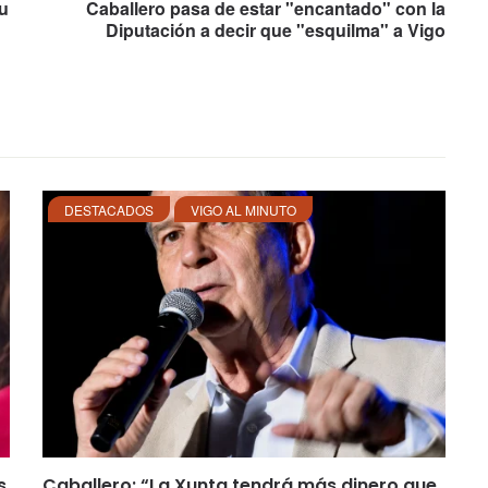
su
Caballero pasa de estar "encantado" con la
Diputación a decir que "esquilma" a Vigo
DESTACADOS
VIGO AL MINUTO
s
Caballero: “La Xunta tendrá más dinero que