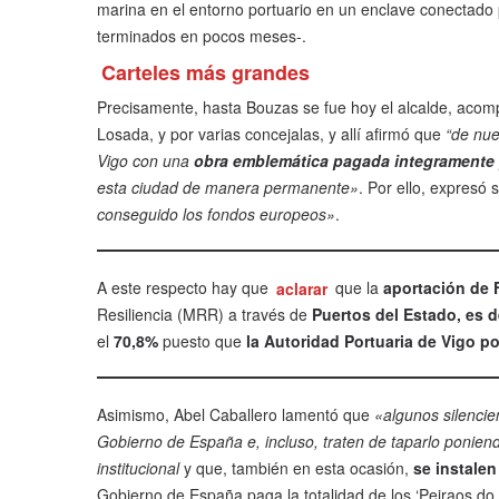
marina en el entorno portuario en un enclave conectado
terminados en pocos meses-.
Carteles más grandes
Precisamente, hasta Bouzas se fue hoy el alcalde, acom
Losada, y por varias concejalas, y allí afirmó que
“de nue
Vigo con una
obra emblemática pagada integramente 
esta ciudad de manera permanente»
. Por ello, expresó 
conseguido los fondos europeos»
.
A este respecto hay que
aclarar
que la
aportación de
Resiliencia (MRR) a través de
Puertos del Estado, es d
el
70,8%
puesto que
la Autoridad Portuaria de Vigo p
Asimismo, Abel Caballero lamentó que
«algunos silencie
Gobierno de España e, incluso, traten de taparlo ponie
institucional
y que, también en esta ocasión,
se instalen
Gobierno de España paga la totalidad de los ‘Peiraos do 