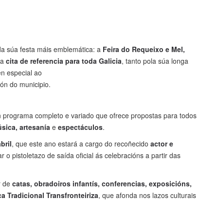
a súa festa máis emblemática: a
Feira do Requeixo e Mel,
ha
cita de referencia para toda Galicia
, tanto pola súa longa
en especial ao
ión do municipio.
un programa completo e variado que ofrece propostas para todos
sica, artesanía
e
espectáculos
.
bril
, que este ano estará a cargo do recoñecido
actor e
 o pistoletazo de saída oficial ás celebracións a partir das
r de
catas, obradoiros infantís, conferencias, exposicións,
 Tradicional Transfronteiriza
, que afonda nos lazos culturais