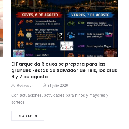
El Parque da Riouxa se prepara para las
grandes Festas do Salvador de Teis, los días
6 y 7 de agosto
Posted
Author
Redacción
31 julio 2026
on
Con actuaciones, actividades para niños y mayores y
sorteos
READ MORE