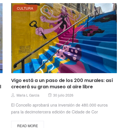
CULTURA
Vigo está a un paso de los 200 murales: así
l
crecerá su gran museo al aire libre
Posted
Author
Maria L Garcia
30 julio 2026
on
El Concello aprobará una inversión de 480.000 euros
para la decimotercera edición de Cidade de Cor
READ MORE