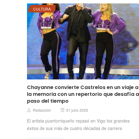
CULTURA
Chayanne convierte Castrelos en un viaje a
la memoria con un repertorio que desafía a
paso del tiempo
Posted
Author
Redacción
31 julio 2026
on
El artista puertorriqueño repasó en Vigo los grandes
éxitos de sus más de cuatro décadas de carrera