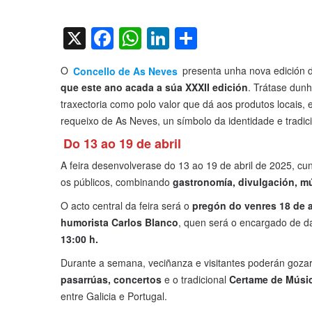
on
X
Facebook
WhatsApp
LinkedIn
Compartir
O
Concello de As Neves
presenta unha nova edición d
que este ano acada a súa XXXII edición
. Trátase dun
traxectoria como polo valor que dá aos produtos locais, 
requeixo de As Neves, un símbolo da identidade e tradic
Do 13 ao 19 de abril
A feira desenvolverase do 13 ao 19 de abril de 2025, c
os públicos, combinando
gastronomía, divulgación, mú
O acto central da feira será o
pregón do venres 18 de a
humorista Carlos Blanco
, quen será o encargado de dar
13:00 h.
Durante a semana, veciñanza e visitantes poderán goza
pasarrúas, concertos
e o tradicional
Certame de Música
entre Galicia e Portugal.