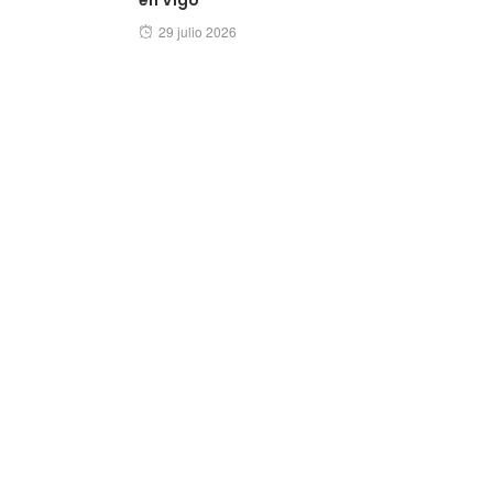
Posted
29 julio 2026
on