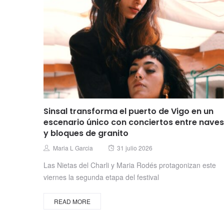
Sinsal transforma el puerto de Vigo en un
escenario único con conciertos entre naves
y bloques de granito
Posted
Author
Maria L Garcia
31 julio 2026
on
Las Nietas del Charli y Maria Rodés protagonizan este
viernes la segunda etapa del festival
READ MORE