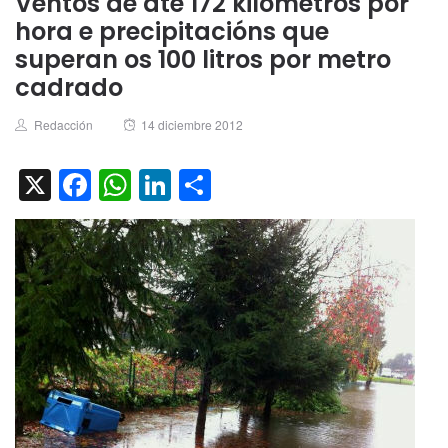
Ventos de ate 172 kilómetros por
hora e precipitacións que
superan os 100 litros por metro
cadrado
Author
Posted
Redacción
14 diciembre 2012
on
X
Facebook
WhatsApp
LinkedIn
Compartir