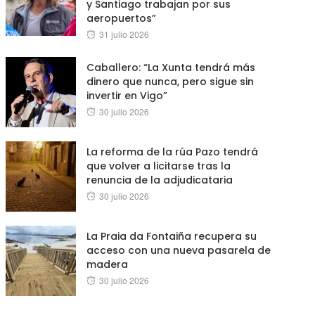
y Santiago trabajan por sus
aeropuertos”
Posted
31 julio 2026
on
Caballero: “La Xunta tendrá más
dinero que nunca, pero sigue sin
invertir en Vigo”
Posted
30 julio 2026
on
La reforma de la rúa Pazo tendrá
que volver a licitarse tras la
renuncia de la adjudicataria
Posted
30 julio 2026
on
La Praia da Fontaiña recupera su
acceso con una nueva pasarela de
madera
Posted
30 julio 2026
on