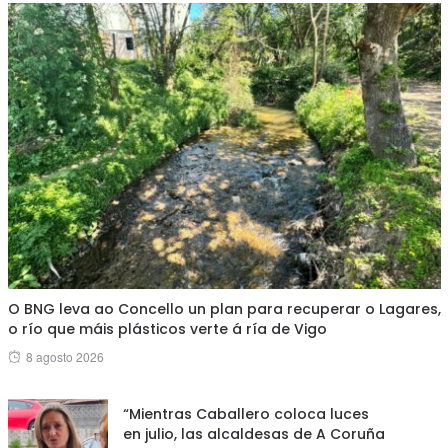
O BNG leva ao Concello un plan para recuperar o Lagares,
o río que máis plásticos verte á ría de Vigo
Posted
8 agosto 2026
on
“Mientras Caballero coloca luces
en julio, las alcaldesas de A Coruña