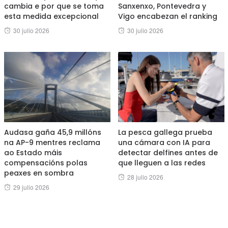
cambia e por que se toma
Sanxenxo, Pontevedra y
esta medida excepcional
Vigo encabezan el ranking
Posted
Posted
30 julio 2026
30 julio 2026
on
on
Audasa gaña 45,9 millóns
La pesca gallega prueba
na AP-9 mentres reclama
una cámara con IA para
ao Estado máis
detectar delfines antes de
compensacións polas
que lleguen a las redes
peaxes en sombra
Posted
28 julio 2026
Posted
29 julio 2026
on
on