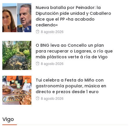
Nueva batalla por Peinador: la
Diputación pide unidad y Caballero
dice que el PP «ha acabado
cediendo»
Posted
8 agosto 2026
on
O BNG leva ao Concello un plan
para recuperar o Lagares, o río que
máis plásticos verte á ría de Vigo
Posted
8 agosto 2026
on
Tui celebra a Festa do Miño con
gastronomía popular, música en
directo e prezos desde 1 euro
Posted
8 agosto 2026
on
Vigo