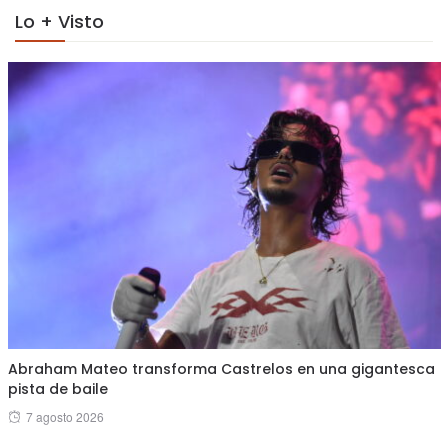
Lo + Visto
Abraham Mateo transforma Castrelos en una gigantesca
pista de baile
Posted
7 agosto 2026
on