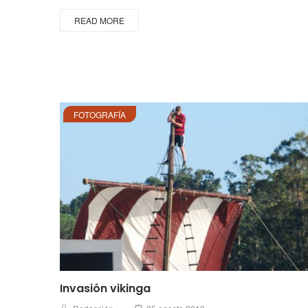
READ MORE
FOTOGRAFÍA
Invasión vikinga
Posted
Author