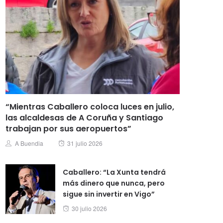
“Mientras Caballero coloca luces en julio,
las alcaldesas de A Coruña y Santiago
trabajan por sus aeropuertos”
Posted
Author
A Buendia
31 julio 2026
on
Caballero: “La Xunta tendrá
más dinero que nunca, pero
sigue sin invertir en Vigo”
Posted
30 julio 2026
on