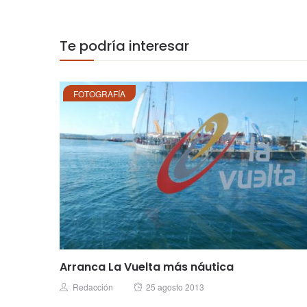
Te podría interesar
FOTOGRAFÍA
Arranca La Vuelta más náutica
Posted
Author
Redacción
25 agosto 2013
on