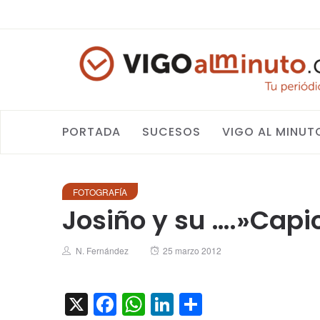
PORTADA
SUCESOS
VIGO AL MINUT
FOTOGRAFÍA
Josiño y su ….»Capi
Author
Posted
N. Fernández
25 marzo 2012
on
X
Facebook
WhatsApp
LinkedIn
Compartir