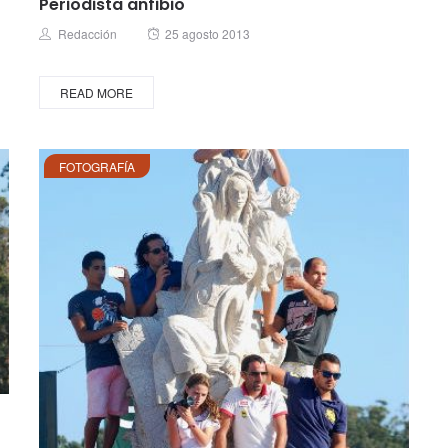
Periodista anfibio
Posted
Author
Redacción
25 agosto 2013
on
READ MORE
FOTOGRAFÍA