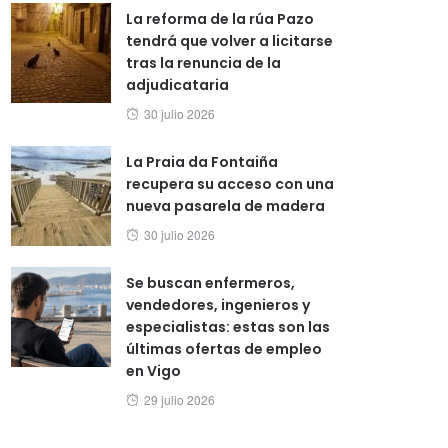
La reforma de la rúa Pazo
tendrá que volver a licitarse
tras la renuncia de la
adjudicataria
Posted
30 julio 2026
on
La Praia da Fontaiña
recupera su acceso con una
nueva pasarela de madera
Posted
30 julio 2026
on
Se buscan enfermeros,
vendedores, ingenieros y
especialistas: estas son las
últimas ofertas de empleo
en Vigo
Posted
29 julio 2026
on