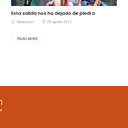
Esta salida nos ha dejado de piedra
Posted
Author
Redacción
25 agosto 2013
on
READ MORE