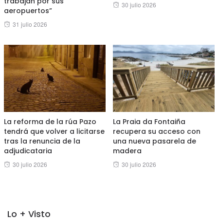
trabajan por sus
Posted
30 julio 2026
aeropuertos”
on
Posted
31 julio 2026
on
La reforma de la rúa Pazo
La Praia da Fontaiña
tendrá que volver a licitarse
recupera su acceso con
tras la renuncia de la
una nueva pasarela de
adjudicataria
madera
Posted
Posted
30 julio 2026
30 julio 2026
on
on
Lo + Visto