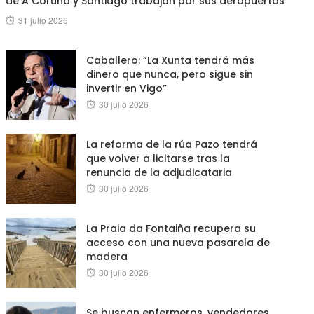
de A Coruña y Santiago trabajan por sus aeropuertos”
Posted
31 julio 2026
on
Caballero: “La Xunta tendrá más
dinero que nunca, pero sigue sin
invertir en Vigo”
Posted
30 julio 2026
on
La reforma de la rúa Pazo tendrá
que volver a licitarse tras la
renuncia de la adjudicataria
Posted
30 julio 2026
on
La Praia da Fontaiña recupera su
acceso con una nueva pasarela de
madera
Posted
30 julio 2026
on
Se buscan enfermeros, vendedores,