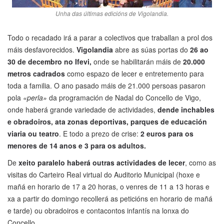
Unha das últimas edicións de Vigolandia.
Todo o recadado irá a parar a colectivos que traballan a prol dos
máis desfavorecidos.
Vigolandia
abre as súas portas do
26 ao
30 de decembro no Ifevi,
onde se habilitarán máis de
20.000
metros cadrados
como espazo de lecer e entretemento para
toda a familia. O ano pasado máis de 21.000 persoas pasaron
pola
«perla»
da programación de Nadal do Concello de Vigo,
onde haberá grande variedade de actividades,
dende inchables
e obradoiros, ata zonas deportivas, parques de educación
viaria ou teatro
. E todo a prezo de crise:
2 euros para os
menores de 14 anos e 3 para os adultos.
De
xeito paralelo haberá outras actividades de lecer
, como as
visitas do Carteiro Real virtual do Auditorio Municipal (hoxe e
mañá en horario de 17 a 20 horas, o venres de 11 a 13 horas e
xa a partir do domingo recollerá as peticións en horario de mañá
e tarde) ou obradoiros e contacontos infantís na lonxa do
Concello.