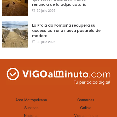
renuncia de la adjudicataria
Posted
30 julio 2026
on
La Praia da Fontaiña recupera su
acceso con una nueva pasarela de
madera
Posted
30 julio 2026
on
Área Metropolitana
Comarcas
Sucesos
Galicia
Nacional
Vigo al minuto