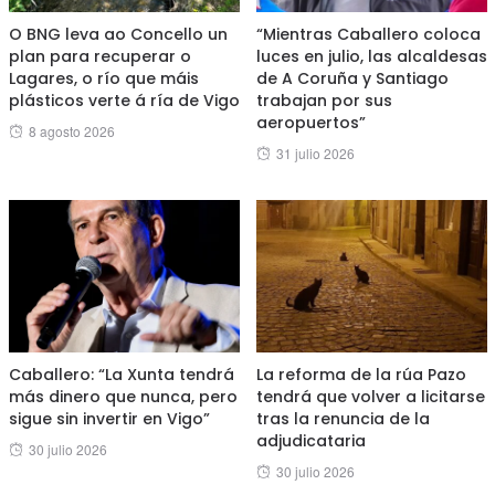
O BNG leva ao Concello un
“Mientras Caballero coloca
plan para recuperar o
luces en julio, las alcaldesas
Lagares, o río que máis
de A Coruña y Santiago
plásticos verte á ría de Vigo
trabajan por sus
aeropuertos”
Posted
8 agosto 2026
Posted
31 julio 2026
on
on
Caballero: “La Xunta tendrá
La reforma de la rúa Pazo
más dinero que nunca, pero
tendrá que volver a licitarse
sigue sin invertir en Vigo”
tras la renuncia de la
adjudicataria
Posted
30 julio 2026
Posted
30 julio 2026
on