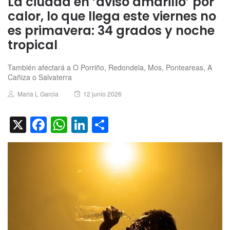
La ciudad en ‘aviso amarillo’ por
calor, lo que llega este viernes no
es primavera: 34 grados y noche
tropical
También afectará a O Porriño, Redondela, Mos, Ponteareas, A
Cañiza o Salvaterra
Author
Posted
Maria L Garcia
12 junio 2026
on
X
Facebook
WhatsApp
LinkedIn
Compartir