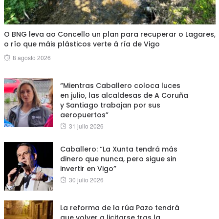
O BNG leva ao Concello un plan para recuperar o Lagares,
o río que máis plásticos verte á ría de Vigo
Posted
8 agosto 2026
on
“Mientras Caballero coloca luces
en julio, las alcaldesas de A Coruña
y Santiago trabajan por sus
aeropuertos”
Posted
31 julio 2026
on
Caballero: “La Xunta tendrá más
dinero que nunca, pero sigue sin
invertir en Vigo”
Posted
30 julio 2026
on
La reforma de la rúa Pazo tendrá
que volver a licitarse tras la