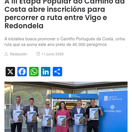
A III Etapa Popular do Camiño da
Costa abre inscricións para
percorrer a ruta entre Vigo e
Redondela
A iniciativa busca promover o Camiño Portugués da Costa, unha
ruta que xa suma este ano preto de 40.000 peregrinos
Author
Posted
Redacción
11 junio 2026
on
X
Facebook
WhatsApp
LinkedIn
Compartir