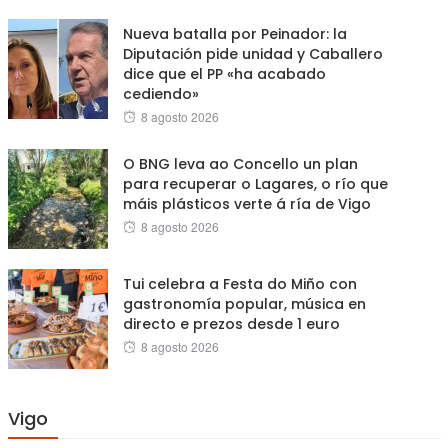
Nueva batalla por Peinador: la
Diputación pide unidad y Caballero
dice que el PP «ha acabado
cediendo»
Posted
8 agosto 2026
on
O BNG leva ao Concello un plan
para recuperar o Lagares, o río que
máis plásticos verte á ría de Vigo
Posted
8 agosto 2026
on
Tui celebra a Festa do Miño con
gastronomía popular, música en
directo e prezos desde 1 euro
Posted
8 agosto 2026
on
Vigo