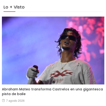
Lo + Visto
Abraham Mateo transforma Castrelos en una gigantesca
pista de baile
Posted
7 agosto 2026
on