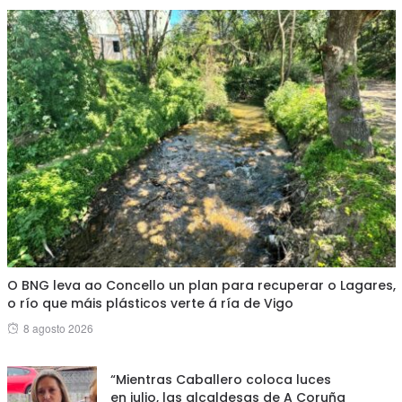
O BNG leva ao Concello un plan para recuperar o Lagares,
o río que máis plásticos verte á ría de Vigo
Posted
8 agosto 2026
on
“Mientras Caballero coloca luces
en julio, las alcaldesas de A Coruña