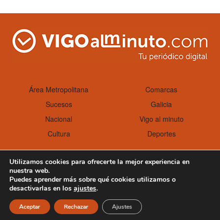
Área Metropolitana
Comarcas
Sucesos
Galicia
Nacional
Vigo al minuto
Cultura
Deportes
Utilizamos cookies para ofrecerte la mejor experiencia en
nuestra web.
Aviso Legal
Política de cookies
Puedes aprender más sobre qué cookies utilizamos o
desactivarlas en los
ajustes
.
Aceptar
Rechazar
Ajustes