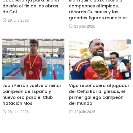
de año el fin de las obras
campeones olímpicos,
de Gol
récords Guinness y las
grandes figuras mundiales
Posted
29 julio 2026
Posted
29 julio 2026
on
on
Juan Ferrón vuelve a reinar:
Vigo reconocerá al jugador
campeón de España y
del Celta Borja Iglesias, el
nuevo oro para el Club
primer gallego campeón
Natación Mos
del mundo
Posted
Posted
28 julio 2026
22 julio 2026
on
on