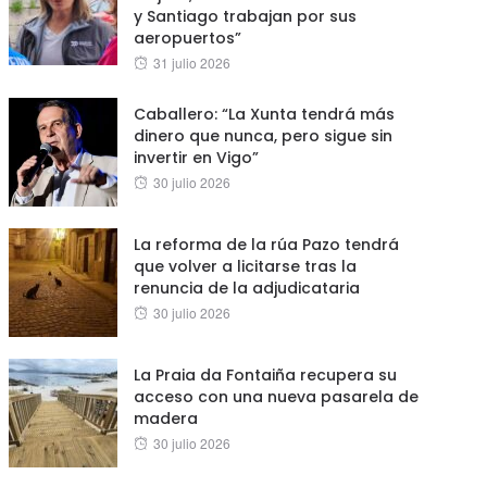
y Santiago trabajan por sus
aeropuertos”
Posted
31 julio 2026
on
Caballero: “La Xunta tendrá más
dinero que nunca, pero sigue sin
invertir en Vigo”
Posted
30 julio 2026
on
La reforma de la rúa Pazo tendrá
que volver a licitarse tras la
renuncia de la adjudicataria
Posted
30 julio 2026
on
La Praia da Fontaiña recupera su
acceso con una nueva pasarela de
madera
Posted
30 julio 2026
on