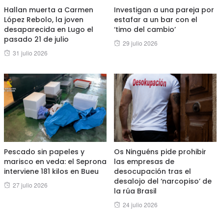
Hallan muerta a Carmen
Investigan a una pareja por
López Rebolo, la joven
estafar a un bar con el
desaparecida en Lugo el
‘timo del cambio’
pasado 21 de julio
Posted
29 julio 2026
Posted
31 julio 2026
on
on
Pescado sin papeles y
Os Ninguéns pide prohibir
marisco en veda: el Seprona
las empresas de
interviene 181 kilos en Bueu
desocupación tras el
desalojo del ‘narcopiso’ de
Posted
27 julio 2026
la rúa Brasil
on
Posted
24 julio 2026
on