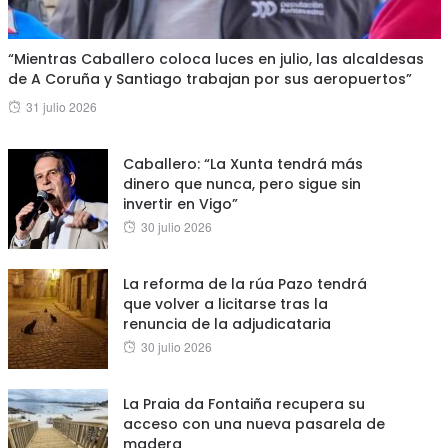
“Mientras Caballero coloca luces en julio, las alcaldesas
de A Coruña y Santiago trabajan por sus aeropuertos”
Posted
31 julio 2026
on
Caballero: “La Xunta tendrá más
dinero que nunca, pero sigue sin
invertir en Vigo”
Posted
30 julio 2026
on
La reforma de la rúa Pazo tendrá
que volver a licitarse tras la
renuncia de la adjudicataria
Posted
30 julio 2026
on
La Praia da Fontaiña recupera su
acceso con una nueva pasarela de
madera