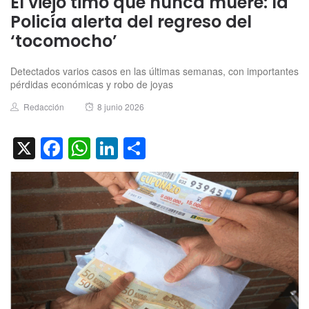
El viejo timo que nunca muere: la
Policía alerta del regreso del
‘tocomocho’
Detectados varios casos en las últimas semanas, con importantes
pérdidas económicas y robo de joyas
Author
Posted
Redacción
8 junio 2026
on
X
Facebook
WhatsApp
LinkedIn
Compartir