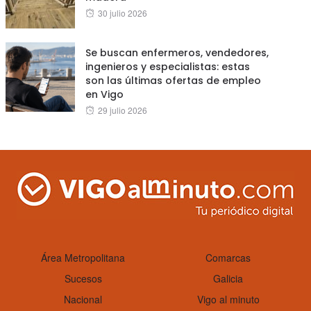
Posted
30 julio 2026
on
Se buscan enfermeros, vendedores,
ingenieros y especialistas: estas
son las últimas ofertas de empleo
en Vigo
Posted
29 julio 2026
on
Área Metropolitana
Comarcas
Sucesos
Galicia
Nacional
Vigo al minuto