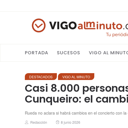
PORTADA
SUCESOS
VIGO AL MINUT
DESTACADOS
VIGO AL MINUTO
Casi 8.000 personas
Cunqueiro: el cambi
Rueda no aclara si habrá cambios en el concierto con la 
Author
Posted
Redacción
8 junio 2026