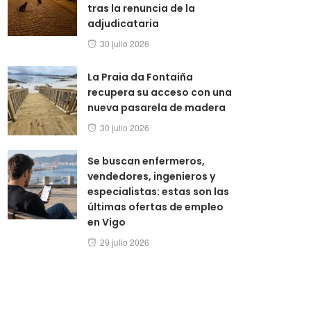
tras la renuncia de la
adjudicataria
Posted
30 julio 2026
on
La Praia da Fontaiña
recupera su acceso con una
nueva pasarela de madera
Posted
30 julio 2026
on
Se buscan enfermeros,
vendedores, ingenieros y
especialistas: estas son las
últimas ofertas de empleo
en Vigo
Posted
29 julio 2026
on