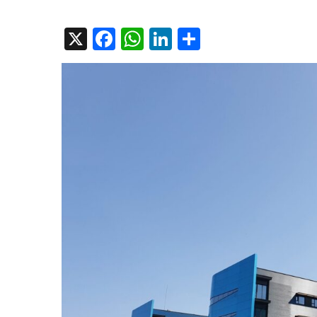
on
X
Facebook
WhatsApp
LinkedIn
Compartir