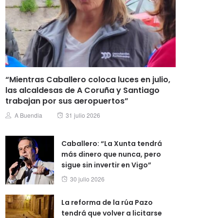
“Mientras Caballero coloca luces en julio,
las alcaldesas de A Coruña y Santiago
trabajan por sus aeropuertos”
Posted
Author
A Buendia
31 julio 2026
on
Caballero: “La Xunta tendrá
más dinero que nunca, pero
sigue sin invertir en Vigo”
Posted
30 julio 2026
on
La reforma de la rúa Pazo
tendrá que volver a licitarse