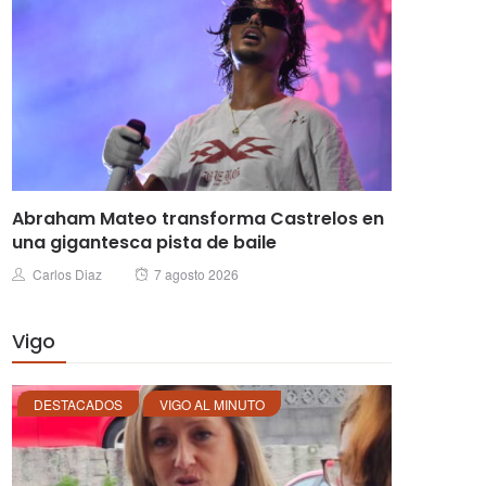
Abraham Mateo transforma Castrelos en
una gigantesca pista de baile
Posted
Author
Carlos Diaz
7 agosto 2026
on
Vigo
DESTACADOS
VIGO AL MINUTO