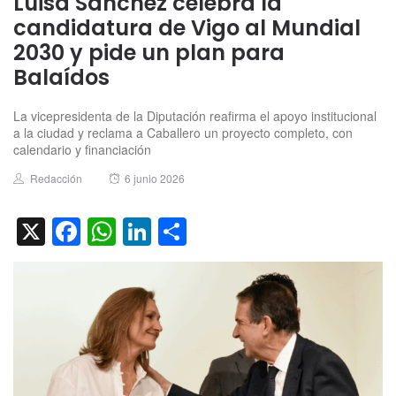
Luisa Sánchez celebra la
candidatura de Vigo al Mundial
2030 y pide un plan para
Balaídos
La vicepresidenta de la Diputación reafirma el apoyo institucional
a la ciudad y reclama a Caballero un proyecto completo, con
calendario y financiación
Author
Posted
Redacción
6 junio 2026
on
X
Facebook
WhatsApp
LinkedIn
Compartir