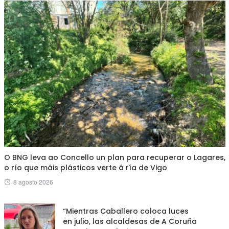
O BNG leva ao Concello un plan para recuperar o Lagares,
o río que máis plásticos verte á ría de Vigo
Posted
8 agosto 2026
on
“Mientras Caballero coloca luces
en julio, las alcaldesas de A Coruña