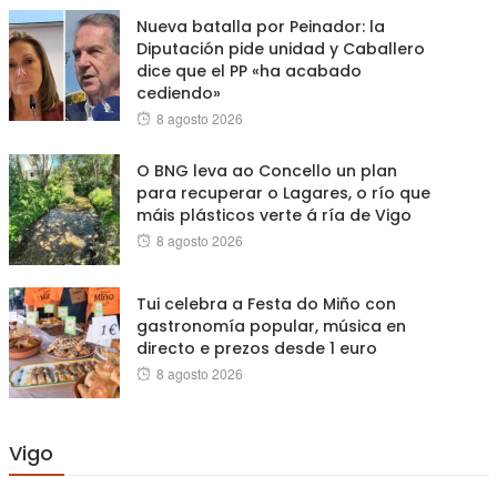
Nueva batalla por Peinador: la
Diputación pide unidad y Caballero
dice que el PP «ha acabado
cediendo»
Posted
8 agosto 2026
on
O BNG leva ao Concello un plan
para recuperar o Lagares, o río que
máis plásticos verte á ría de Vigo
Posted
8 agosto 2026
on
Tui celebra a Festa do Miño con
gastronomía popular, música en
directo e prezos desde 1 euro
Posted
8 agosto 2026
on
Vigo