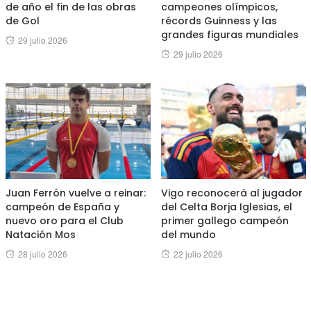
de año el fin de las obras
campeones olímpicos,
de Gol
récords Guinness y las
grandes figuras mundiales
Posted
29 julio 2026
Posted
29 julio 2026
on
on
Juan Ferrón vuelve a reinar:
Vigo reconocerá al jugador
campeón de España y
del Celta Borja Iglesias, el
nuevo oro para el Club
primer gallego campeón
Natación Mos
del mundo
Posted
Posted
28 julio 2026
22 julio 2026
on
on