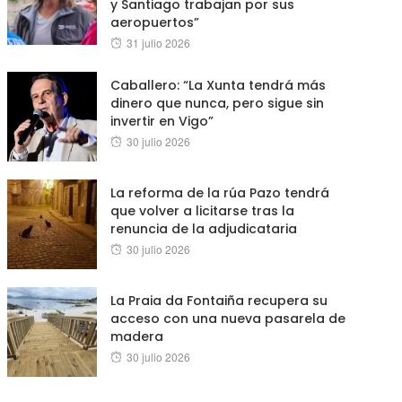
y Santiago trabajan por sus
aeropuertos”
Posted
31 julio 2026
on
Caballero: “La Xunta tendrá más
dinero que nunca, pero sigue sin
invertir en Vigo”
Posted
30 julio 2026
on
La reforma de la rúa Pazo tendrá
que volver a licitarse tras la
renuncia de la adjudicataria
Posted
30 julio 2026
on
La Praia da Fontaiña recupera su
acceso con una nueva pasarela de
madera
Posted
30 julio 2026
on