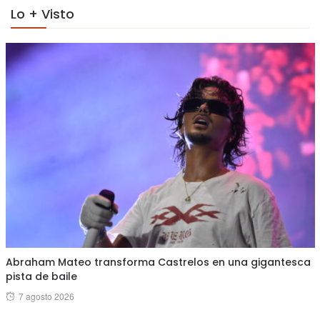
Lo + Visto
Abraham Mateo transforma Castrelos en una gigantesca
pista de baile
Posted
7 agosto 2026
on