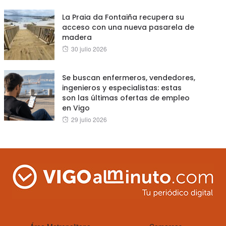
La Praia da Fontaiña recupera su
acceso con una nueva pasarela de
madera
Posted
30 julio 2026
on
Se buscan enfermeros, vendedores,
ingenieros y especialistas: estas
son las últimas ofertas de empleo
en Vigo
Posted
29 julio 2026
on