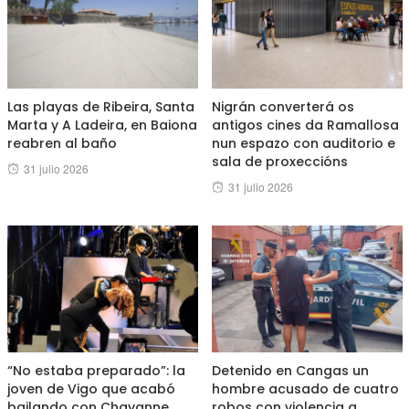
Las playas de Ribeira, Santa
Nigrán converterá os
Marta y A Ladeira, en Baiona
antigos cines da Ramallosa
reabren al baño
nun espazo con auditorio e
sala de proxeccións
Posted
31 julio 2026
Posted
31 julio 2026
on
on
“No estaba preparado”: la
Detenido en Cangas un
joven de Vigo que acabó
hombre acusado de cuatro
bailando con Chayanne
robos con violencia a