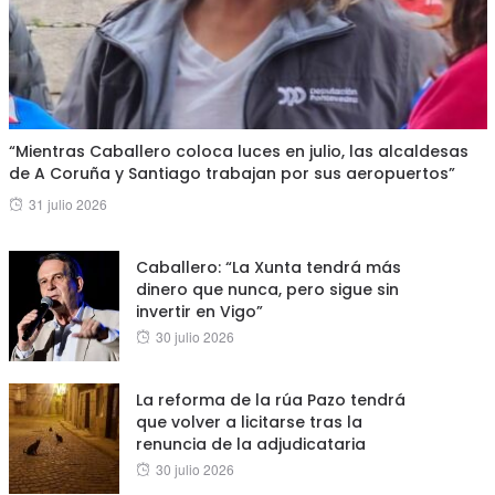
“Mientras Caballero coloca luces en julio, las alcaldesas
de A Coruña y Santiago trabajan por sus aeropuertos”
Posted
31 julio 2026
on
Caballero: “La Xunta tendrá más
dinero que nunca, pero sigue sin
invertir en Vigo”
Posted
30 julio 2026
on
La reforma de la rúa Pazo tendrá
que volver a licitarse tras la
renuncia de la adjudicataria
Posted
30 julio 2026
on