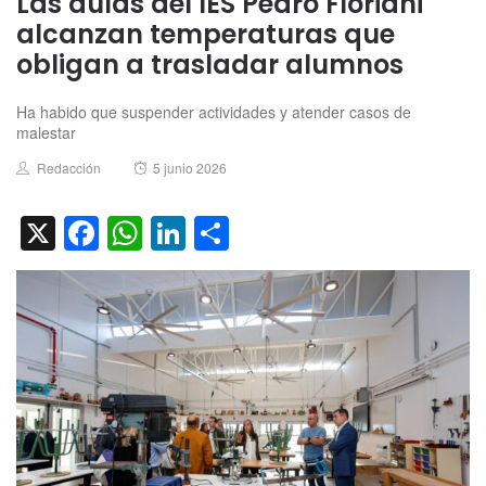
Las aulas del IES Pedro Floriani
alcanzan temperaturas que
obligan a trasladar alumnos
Ha habido que suspender actividades y atender casos de
malestar
Author
Posted
Redacción
5 junio 2026
on
X
Facebook
WhatsApp
LinkedIn
Compartir