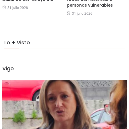
personas vulnerables
Posted
31 julio 2026
Posted
31 julio 2026
on
on
Lo + Visto
Vigo