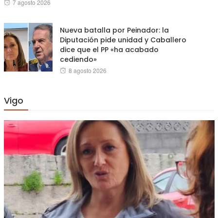
Posted
7 agosto 2026
on
Nueva batalla por Peinador: la
Diputación pide unidad y Caballero
dice que el PP «ha acabado
cediendo»
Posted
8 agosto 2026
on
Vigo