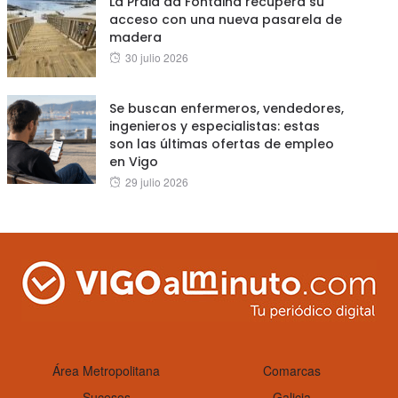
La Praia da Fontaiña recupera su
acceso con una nueva pasarela de
madera
Posted
30 julio 2026
on
Se buscan enfermeros, vendedores,
ingenieros y especialistas: estas
son las últimas ofertas de empleo
en Vigo
Posted
29 julio 2026
on
Área Metropolitana
Comarcas
Sucesos
Galicia