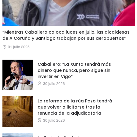
“Mientras Caballero coloca luces en julio, las alcaldesas
de A Coruña y Santiago trabajan por sus aeropuertos”
Posted
31 julio 2026
on
Caballero: “La Xunta tendrá más
dinero que nunca, pero sigue sin
invertir en Vigo”
Posted
30 julio 2026
on
La reforma de la rúa Pazo tendrá
que volver a licitarse tras la
renuncia de la adjudicataria
Posted
30 julio 2026
on