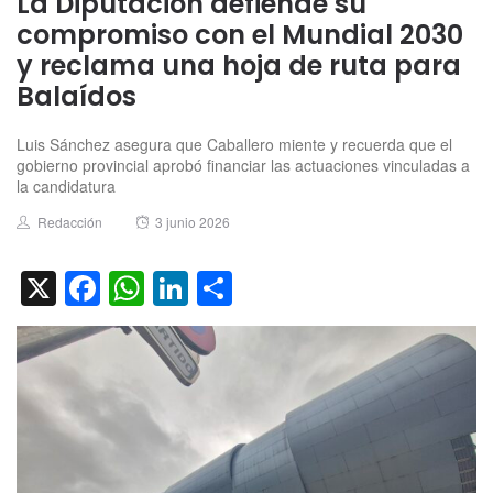
La Diputación defiende su
compromiso con el Mundial 2030
y reclama una hoja de ruta para
Balaídos
Luis Sánchez asegura que Caballero miente y recuerda que el
gobierno provincial aprobó financiar las actuaciones vinculadas a
la candidatura
Author
Posted
Redacción
3 junio 2026
on
X
Facebook
WhatsApp
LinkedIn
Compartir