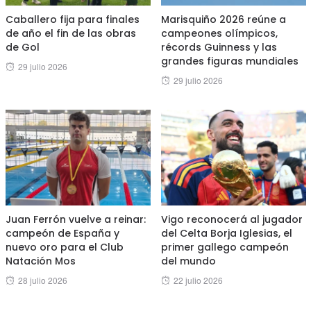
Caballero fija para finales
Marisquiño 2026 reúne a
de año el fin de las obras
campeones olímpicos,
de Gol
récords Guinness y las
grandes figuras mundiales
Posted
29 julio 2026
Posted
29 julio 2026
on
on
Juan Ferrón vuelve a reinar:
Vigo reconocerá al jugador
campeón de España y
del Celta Borja Iglesias, el
nuevo oro para el Club
primer gallego campeón
Natación Mos
del mundo
Posted
Posted
28 julio 2026
22 julio 2026
on
on