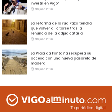
invertir en Vigo”
Posted
30 julio 2026
on
La reforma de la rúa Pazo tendrá
que volver a licitarse tras la
renuncia de la adjudicataria
Posted
30 julio 2026
on
La Praia da Fontaiña recupera su
acceso con una nueva pasarela de
madera
Posted
30 julio 2026
on