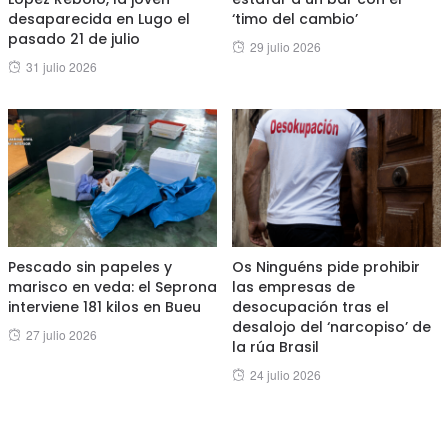
desaparecida en Lugo el
‘timo del cambio’
pasado 21 de julio
Posted
29 julio 2026
Posted
31 julio 2026
on
on
Pescado sin papeles y
Os Ninguéns pide prohibir
marisco en veda: el Seprona
las empresas de
interviene 181 kilos en Bueu
desocupación tras el
desalojo del ‘narcopiso’ de
Posted
27 julio 2026
la rúa Brasil
on
Posted
24 julio 2026
on