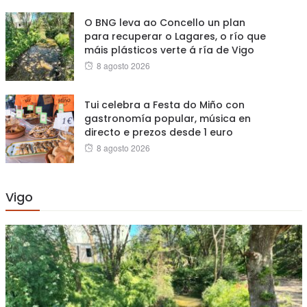
O BNG leva ao Concello un plan
para recuperar o Lagares, o río que
máis plásticos verte á ría de Vigo
Posted
8 agosto 2026
on
Tui celebra a Festa do Miño con
gastronomía popular, música en
directo e prezos desde 1 euro
Posted
8 agosto 2026
on
Vigo