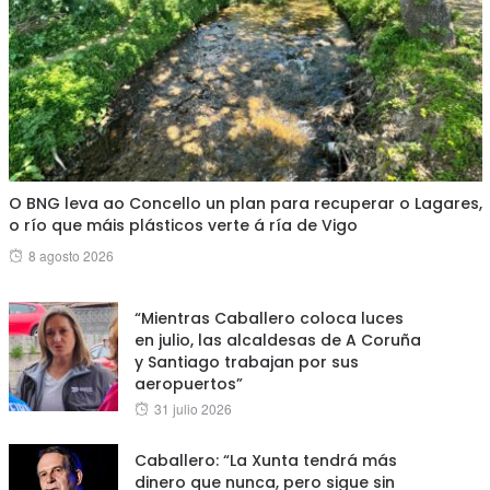
O BNG leva ao Concello un plan para recuperar o Lagares,
o río que máis plásticos verte á ría de Vigo
Posted
8 agosto 2026
on
“Mientras Caballero coloca luces
en julio, las alcaldesas de A Coruña
y Santiago trabajan por sus
aeropuertos”
Posted
31 julio 2026
on
Caballero: “La Xunta tendrá más
dinero que nunca, pero sigue sin