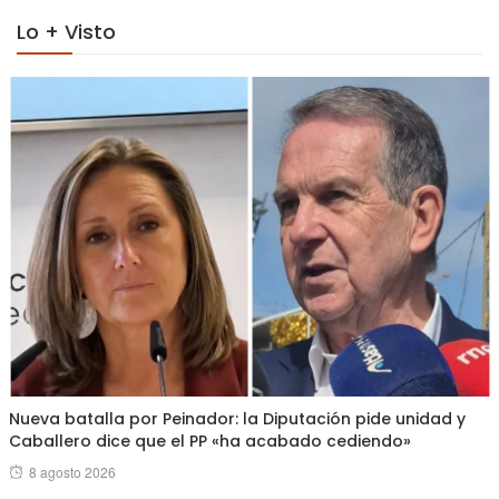
Lo + Visto
Nueva batalla por Peinador: la Diputación pide unidad y
Caballero dice que el PP «ha acabado cediendo»
Posted
8 agosto 2026
on