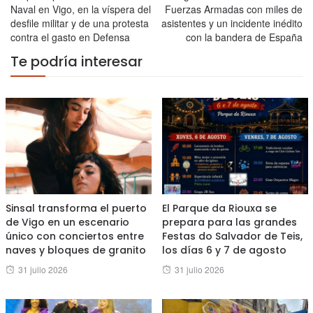
Naval en Vigo, en la víspera del
Fuerzas Armadas con miles de
desfile militar y de una protesta
asistentes y un incidente inédito
contra el gasto en Defensa
con la bandera de España
Te podría interesar
Sinsal transforma el puerto
El Parque da Riouxa se
de Vigo en un escenario
prepara para las grandes
único con conciertos entre
Festas do Salvador de Teis,
naves y bloques de granito
los días 6 y 7 de agosto
Posted
Posted
31 julio 2026
31 julio 2026
on
on