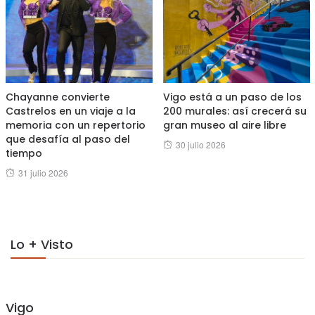
Chayanne convierte
Vigo está a un paso de los
Castrelos en un viaje a la
200 murales: así crecerá su
memoria con un repertorio
gran museo al aire libre
que desafía al paso del
Posted
30 julio 2026
tiempo
on
Posted
31 julio 2026
on
Lo + Visto
Vigo