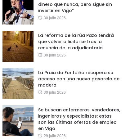
dinero que nunca, pero sigue sin
invertir en Vigo”
Posted
30 julio 2026
on
La reforma de la rúa Pazo tendrá
que volver a licitarse tras la
renuncia de la adjudicataria
Posted
30 julio 2026
on
La Praia da Fontaiña recupera su
acceso con una nueva pasarela de
madera
Posted
30 julio 2026
on
Se buscan enfermeros, vendedores,
ingenieros y especialistas: estas
son las últimas ofertas de empleo
en Vigo
Posted
29 julio 2026