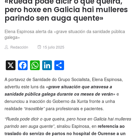
«Rueda pode dicir o que queira,
pero hoxe en Galicia hai mulleres
parindo sen auga quente»
Elena Espinosa alerta da «grave situación da sanidade pública
galega»
Author
Posted
Redacción
15 julio 2025
on
X
Facebook
WhatsApp
LinkedIn
Compartir
A portavoz de Sanidade do Grupo Socialista, Elena Espinosa,
advertiu este luns da
«grave situación que atravesa a
sanidade pública galega durante os meses de verán»
e
denunciou a inacción do Goberno da Xunta fronte a unha
realidade
“insostible”
para profesionais e pacientes.
“Rueda pode dicir o que queira, pero hoxe en Galicia hai mulleres
parindo sen auga quente”
, sinalou Espinosa, en
referencia ao
traslado do servizo de partos no hospital de Ourense a un