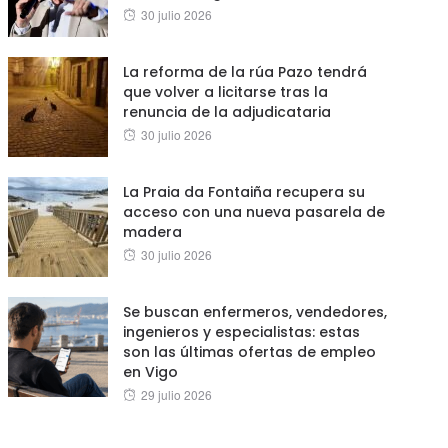
Posted
30 julio 2026
on
La reforma de la rúa Pazo tendrá
que volver a licitarse tras la
renuncia de la adjudicataria
Posted
30 julio 2026
on
La Praia da Fontaiña recupera su
acceso con una nueva pasarela de
madera
Posted
30 julio 2026
on
Se buscan enfermeros, vendedores,
ingenieros y especialistas: estas
son las últimas ofertas de empleo
en Vigo
Posted
29 julio 2026
on