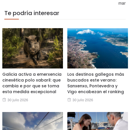
mar
Te podría interesar
Galicia activa a emerxencia
Los destinos gallegos más
cinexética polo xabaril: que
buscados este verano:
cambia e por que se toma
Sanxenxo, Pontevedra y
esta medida excepcional
Vigo encabezan el ranking
Posted
Posted
30 julio 2026
30 julio 2026
on
on