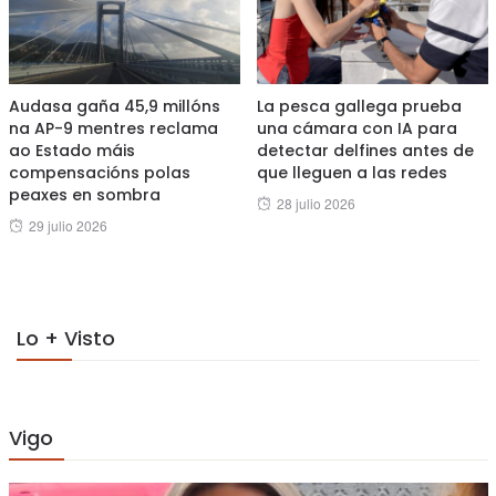
Audasa gaña 45,9 millóns
La pesca gallega prueba
na AP-9 mentres reclama
una cámara con IA para
ao Estado máis
detectar delfines antes de
compensacións polas
que lleguen a las redes
peaxes en sombra
Posted
28 julio 2026
Posted
29 julio 2026
on
on
Lo + Visto
Vigo