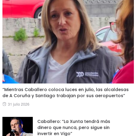
“Mientras Caballero coloca luces en julio, las alcaldesas
de A Coruña y Santiago trabajan por sus aeropuertos”
Posted
31 julio 2026
on
Caballero: “La Xunta tendrá más
dinero que nunca, pero sigue sin
invertir en Vigo”