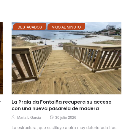
DESTACADOS
VIGO AL MINUTO
r
La Praia da Fontaiña recupera su acceso
con una nueva pasarela de madera
Posted
Author
Maria L Garcia
30 julio 2026
on
La estructura, que sustituye a otra muy deteriorada tras