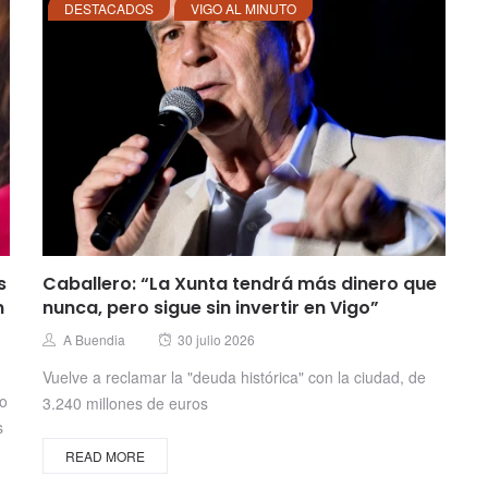
DESTACADOS
VIGO AL MINUTO
s
Caballero: “La Xunta tendrá más dinero que
n
nunca, pero sigue sin invertir en Vigo”
Posted
Author
A Buendia
30 julio 2026
on
Vuelve a reclamar la "deuda histórica" con la ciudad, de
no
3.240 millones de euros
s
READ MORE