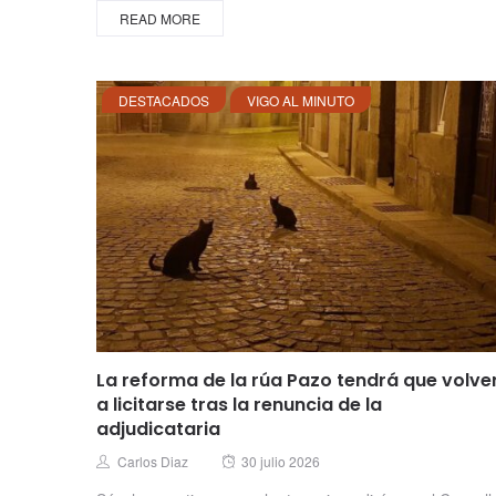
READ MORE
DESTACADOS
VIGO AL MINUTO
La reforma de la rúa Pazo tendrá que volve
a licitarse tras la renuncia de la
adjudicataria
Posted
Author
Carlos Diaz
30 julio 2026
on