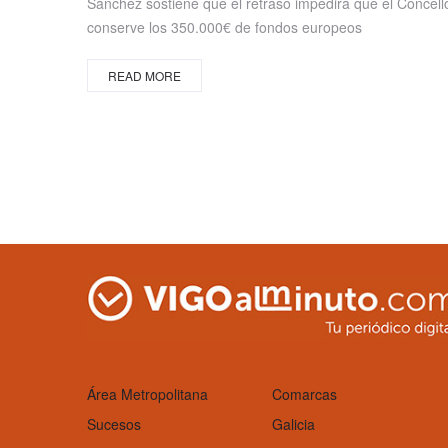
Sánchez sostiene que el retraso impedirá que el Concell
conserve los 350.000€ de fondos europeos
READ MORE
Área Metropolitana
Comarcas
Sucesos
Galicia