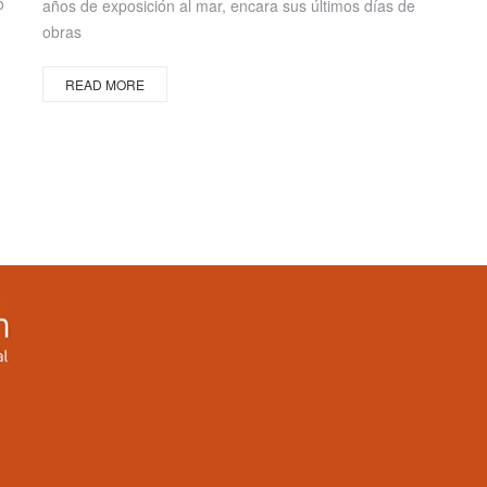
o
años de exposición al mar, encara sus últimos días de
obras
READ MORE