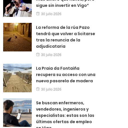
sigue sin invertir en Vigo”
Posted
30 julio 2026
on
La reforma de la rúa Pazo
tendrá que volver a licitarse
tras la renuncia de la
adjudicataria
Posted
30 julio 2026
on
La Praia da Fontaiña
recupera su acceso con una
nueva pasarela de madera
Posted
30 julio 2026
on
Se buscan enfermeros,
vendedores, ingenieros y
especialistas: estas son las
últimas ofertas de empleo
en Vigo