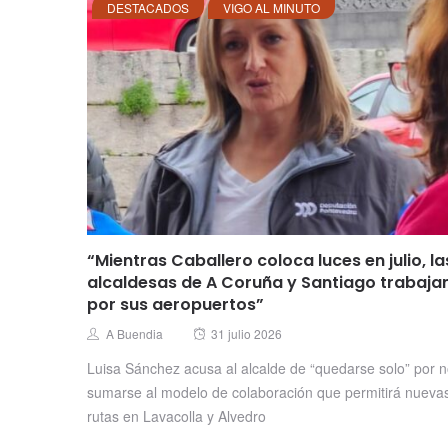
DESTACADOS
VIGO AL MINUTO
“Mientras Caballero coloca luces en julio, la
alcaldesas de A Coruña y Santiago trabaja
por sus aeropuertos”
Posted
Author
A Buendia
31 julio 2026
on
Luisa Sánchez acusa al alcalde de “quedarse solo” por 
sumarse al modelo de colaboración que permitirá nueva
rutas en Lavacolla y Alvedro