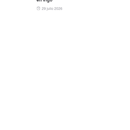
Posted
29 julio 2026
on