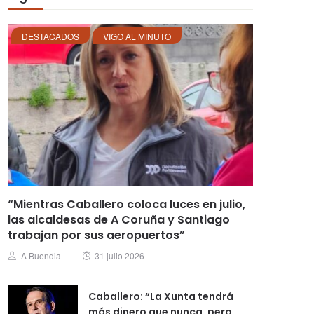
DESTACADOS
VIGO AL MINUTO
“Mientras Caballero coloca luces en julio,
las alcaldesas de A Coruña y Santiago
trabajan por sus aeropuertos”
Posted
Author
A Buendia
31 julio 2026
on
Caballero: “La Xunta tendrá
más dinero que nunca, pero