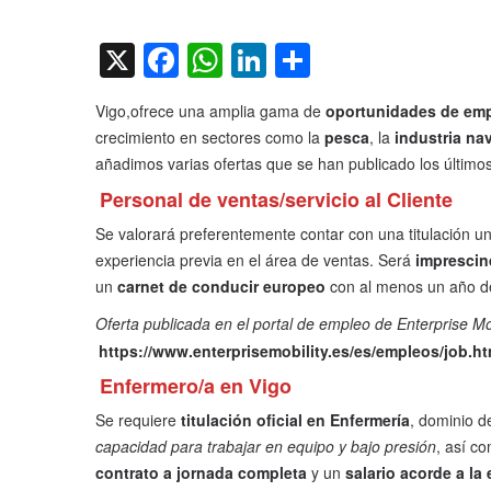
on
X
Facebook
WhatsApp
LinkedIn
Compartir
Vigo,ofrece una amplia gama de
oportunidades de em
crecimiento en sectores como la
pesca
, la
industria nav
añadimos varias ofertas que se han publicado los últimos
Personal de ventas/servicio al Cliente
Se valorará preferentemente contar con una titulación uni
experiencia previa en el área de ventas. Será
imprescind
un
carnet de conducir europeo
con al menos un año d
Oferta publicada en el portal de empleo de Enterprise Mob
https://www.enterprisemobility.es/es/empleos/job.ht
Enfermero/a en Vigo
Se requiere
titulación oficial en Enfermería
, dominio d
capacidad para trabajar en equipo y bajo presión
, así co
contrato a jornada completa
y un
salario acorde a la