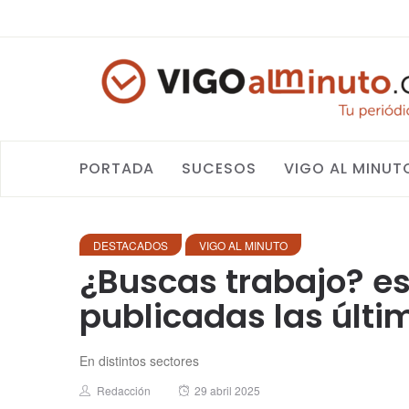
PORTADA
SUCESOS
VIGO AL MINUT
DESTACADOS
VIGO AL MINUTO
¿Buscas trabajo? es
publicadas las últi
En distintos sectores
Author
Posted
Redacción
29 abril 2025