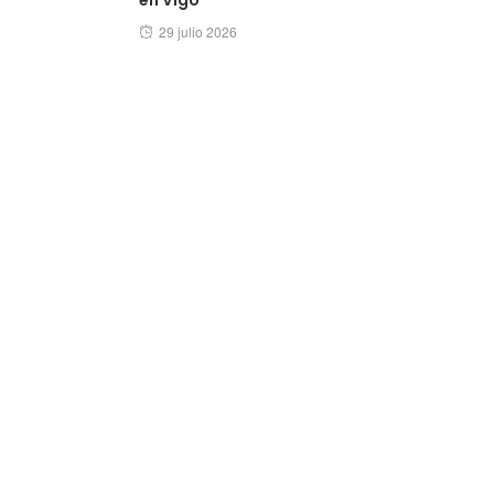
Posted
29 julio 2026
on