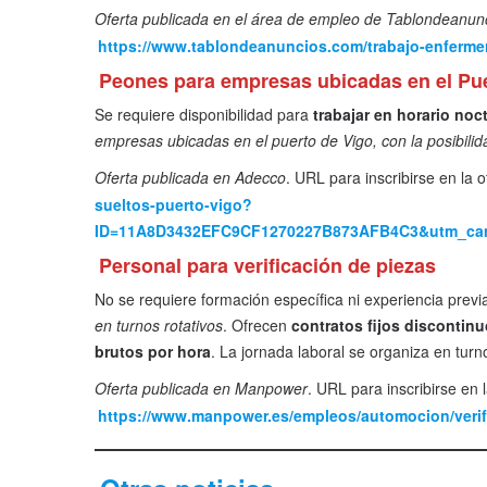
Oferta publicada en el área de empleo de Tablondeanun
https://www.tablondeanuncios.com/trabajo-enferme
Peones para empresas ubicadas en el Pue
Se requiere disponibilidad para
trabajar en horario noc
empresas ubicadas en el puerto de Vigo, con la posibilida
Oferta publicada en Adecco
. URL para inscribirse en la o
sueltos-puerto-vigo?
ID=11A8D3432EFC9CF1270227B873AFB4C3&utm_cam
Personal para verificación de piezas
No se requiere formación específica ni experiencia previ
en turnos rotativos
. Ofrecen
contratos fijos discontin
brutos por hora
. La jornada laboral se organiza en tur
Oferta publicada en Manpower
. URL para inscribirse en l
https://www.manpower.es/empleos/automocion/verif