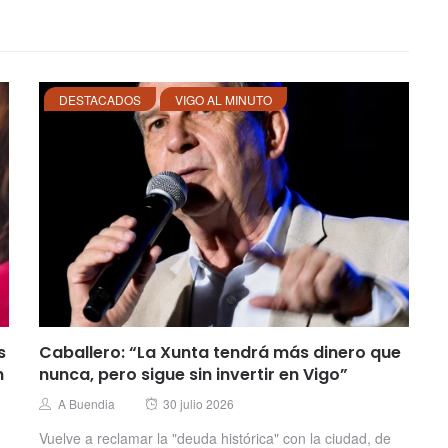
DESTACADOS
VIGO AL MINUTO
s
Caballero: “La Xunta tendrá más dinero que
n
nunca, pero sigue sin invertir en Vigo”
Posted
Author
A Buendia
30 julio 2026
on
Vuelve a reclamar la "deuda histórica" con la ciudad, de