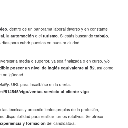
pleo
, dentro de un panorama laboral diverso y en constante
al
, la
automoción
o el
turismo
. Si estás buscando
trabajo
,
 días para cubrir puestos en nuestra ciudad.
versitaria media o superior, ya sea finalizada o en curso, y/o
ible poseer un nivel de inglés equivalente al B2
, así como
e antigüedad.
ility
. URL para inscribirse en la oferta:
ml/514545/vigo/ventas-servicio-al-cliente-vigo
e las técnicas y procedimientos propios de la profesión,
mo disponibilidad para realizar turnos rotativos. Se ofrece
 experiencia y formación
del candidato/a.