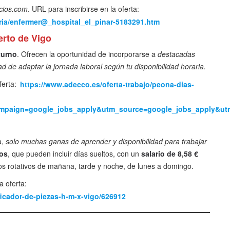
cios.com
. URL para inscribirse en la oferta:
ria/enfermer@_hospital_el_pinar-5183291.htm
rto de Vigo
turno
. Ofrecen la oportunidad de incorporarse a
destacadas
d de adaptar la jornada laboral según tu disponibilidad horaria.
ferta:
https://www.adecco.es/oferta-trabajo/peona-dias-
paign=google_jobs_apply&utm_source=google_jobs_apply&u
a,
solo muchas ganas de aprender y disponibilidad para trabajar
uos
, que pueden incluir días sueltos, con un
salario de 8,58 €
nos rotativos de mañana, tarde y noche, de lunes a domingo.
a oferta:
icador-de-piezas-h-m-x-vigo/626912