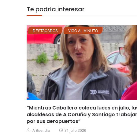
Te podría interesar
DESTACADOS
VIGO AL MINUTO
“Mientras Caballero coloca luces en julio, la
alcaldesas de A Coruña y Santiago trabaja
por sus aeropuertos”
Posted
Author
A Buendia
31 julio 2026
on