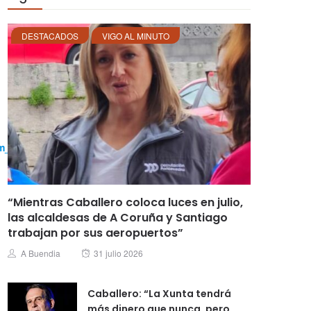
DESTACADOS
VIGO AL MINUTO
tm_medium=organic
“Mientras Caballero coloca luces en julio,
las alcaldesas de A Coruña y Santiago
trabajan por sus aeropuertos”
Posted
Author
A Buendia
31 julio 2026
on
Caballero: “La Xunta tendrá
más dinero que nunca, pero