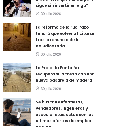
sigue sin invertir en Vigo”
Posted
30 julio 2026
on
La reforma de la rúa Pazo
tendrá que volver a licitarse
tras la renuncia de la
adjudicataria
Posted
30 julio 2026
on
La Praia da Fontaiña
recupera su acceso con una
nueva pasarela de madera
Posted
30 julio 2026
on
Se buscan enfermeros,
vendedores, ingenieros y
especialistas: estas son las
últimas ofertas de empleo
en Vigo