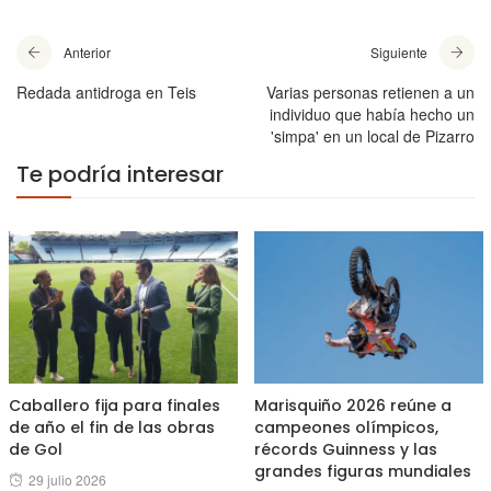
Anterior
Siguiente
Redada antidroga en Teis
Varias personas retienen a un
individuo que había hecho un
'simpa' en un local de Pizarro
Te podría interesar
Caballero fija para finales
Marisquiño 2026 reúne a
de año el fin de las obras
campeones olímpicos,
de Gol
récords Guinness y las
grandes figuras mundiales
Posted
29 julio 2026