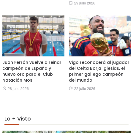
Posted
29 julio 2026
on
on
Juan Ferrón vuelve a reinar:
Vigo reconocerá al jugador
campeón de España y
del Celta Borja Iglesias, el
nuevo oro para el Club
primer gallego campeón
Natación Mos
del mundo
Posted
Posted
28 julio 2026
22 julio 2026
on
on
Lo + Visto