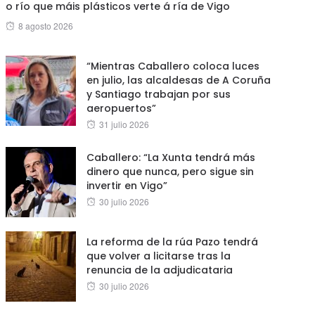
o río que máis plásticos verte á ría de Vigo
Posted
8 agosto 2026
on
“Mientras Caballero coloca luces
en julio, las alcaldesas de A Coruña
y Santiago trabajan por sus
aeropuertos”
Posted
31 julio 2026
on
Caballero: “La Xunta tendrá más
dinero que nunca, pero sigue sin
invertir en Vigo”
Posted
30 julio 2026
on
La reforma de la rúa Pazo tendrá
que volver a licitarse tras la
renuncia de la adjudicataria
Posted
30 julio 2026
on