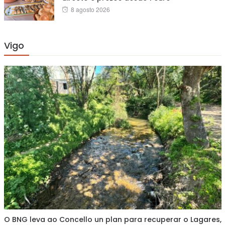
Posted
8 agosto 2026
on
Vigo
O BNG leva ao Concello un plan para recuperar o Lagares,