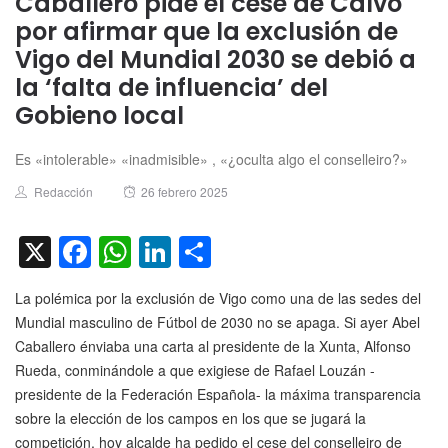
Caballero pide el cese de Calvo
por afirmar que la exclusión de
Vigo del Mundial 2030 se debió a
la ‘falta de influencia’ del
Gobieno local
Es «intolerable» «inadmisible» , «¿oculta algo el conselleiro?»
Author
Posted
Redacción
26 febrero 2025
on
X
Facebook
WhatsApp
LinkedIn
Compartir
La polémica por la exclusión de Vigo como una de las sedes del
Mundial masculino de Fútbol de 2030 no se apaga. Si ayer Abel
Caballero énviaba una carta al presidente de la Xunta, Alfonso
Rueda, conminándole a que exigiese de Rafael Louzán -
presidente de la Federación Española- la máxima transparencia
sobre la elección de los campos en los que se jugará la
competición, hoy alcalde ha pedido el cese del conselleiro de