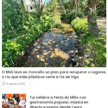
O BNG leva ao Concello un plan para recuperar o Lagares,
o río que máis plásticos verte á ría de Vigo
Posted
8 agosto 2026
on
Tui celebra a Festa do Miño con
gastronomía popular, música en
directo e prezos desde 1 euro