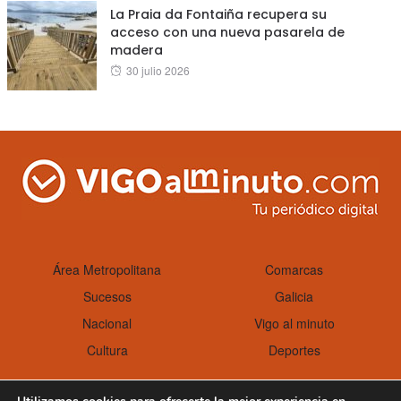
La Praia da Fontaiña recupera su
acceso con una nueva pasarela de
madera
Posted
30 julio 2026
on
Área Metropolitana
Comarcas
Sucesos
Galicia
Nacional
Vigo al minuto
Cultura
Deportes