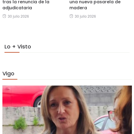
tras la renuncia de la
una nueva pasarela de
adjudicataria
madera
Posted
Posted
30 julio 2026
30 julio 2026
on
on
Lo + Visto
Vigo