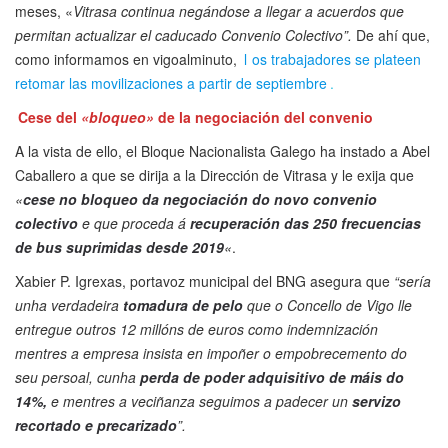
meses, «
Vitrasa continua negándose a llegar a acuerdos que
permitan actualizar el caducado Convenio Colectivo”.
De ahí que,
como informamos en vigoalminuto,
l
os trabajadores se plateen
retomar las movilizaciones a partir de septiembre
.
Cese del
«bloqueo»
de la negociación del convenio
A la vista de ello, el Bloque Nacionalista Galego ha instado a Abel
Caballero a que se dirija a la Dirección de Vitrasa y le exija que
«
cese no bloqueo da negociación do novo convenio
colectivo
e que proceda á
recuperación das 250 frecuencias
de bus suprimidas desde 2019
«
.
Xabier P. Igrexas, portavoz municipal del BNG asegura que
“sería
unha verdadeira
tomadura de pelo
que o Concello de Vigo lle
entregue outros 12 millóns de euros como indemnización
mentres a empresa insista en impoñer o empobrecemento do
seu persoal, cunha
perda de poder adquisitivo de máis do
14%,
e mentres a veciñanza seguimos a padecer un
servizo
recortado e precarizado
”.