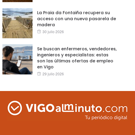
on
La Praia da Fontaiña recupera su
acceso con una nueva pasarela de
madera
Posted
30 julio 2026
on
Se buscan enfermeros, vendedores,
ingenieros y especialistas: estas
son las últimas ofertas de empleo
en Vigo
Posted
29 julio 2026
on