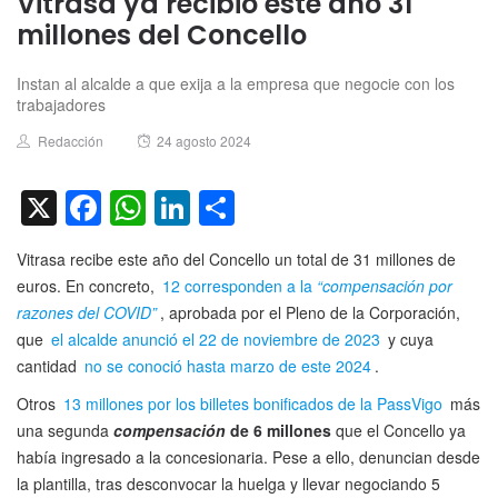
Vitrasa ya recibió este año 31
millones del Concello
Instan al alcalde a que exija a la empresa que negocie con los
trabajadores
Author
Posted
Redacción
24 agosto 2024
on
X
Facebook
WhatsApp
LinkedIn
Compartir
Vitrasa recibe este año del Concello un total de 31 millones de
euros. En concreto,
12 corresponden a la
“compensación por
razones del COVID”
, aprobada por el Pleno de la Corporación,
que
el alcalde anunció el 22 de noviembre de 2023
y cuya
cantidad
no se conoció hasta marzo de este 2024
.
Otros
13 millones por los billetes bonificados de la PassVigo
más
una segunda
compensación
de 6 millones
que el Concello ya
había ingresado a la concesionaria. Pese a ello, denuncian desde
la plantilla, tras desconvocar la huelga y llevar negociando 5