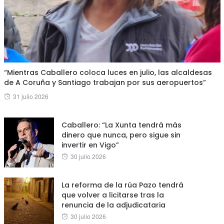
“Mientras Caballero coloca luces en julio, las alcaldesas
de A Coruña y Santiago trabajan por sus aeropuertos”
Posted
31 julio 2026
on
Caballero: “La Xunta tendrá más
dinero que nunca, pero sigue sin
invertir en Vigo”
Posted
30 julio 2026
on
La reforma de la rúa Pazo tendrá
que volver a licitarse tras la
renuncia de la adjudicataria
Posted
30 julio 2026