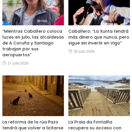
“Mientras Caballero coloca
Caballero: “La Xunta tendrá
luces en julio, las alcaldesas
más dinero que nunca, pero
de A Coruña y Santiago
sigue sin invertir en Vigo”
trabajan por sus
Posted
30 julio 2026
aeropuertos”
on
Posted
31 julio 2026
on
La reforma de la rúa Pazo
La Praia da Fontaiña
tendrá que volver a licitarse
recupera su acceso con