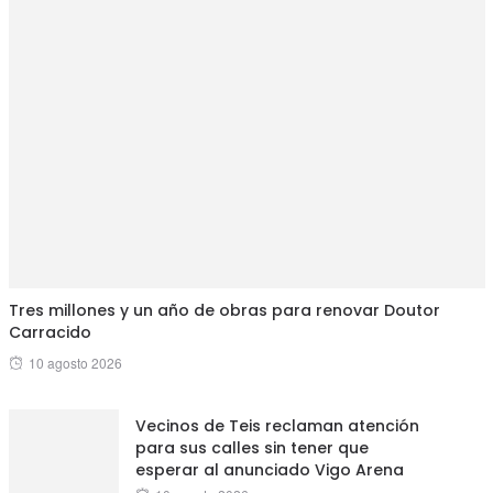
Tres millones y un año de obras para renovar Doutor
Carracido
Posted
10 agosto 2026
on
Vecinos de Teis reclaman atención
para sus calles sin tener que
esperar al anunciado Vigo Arena
Posted