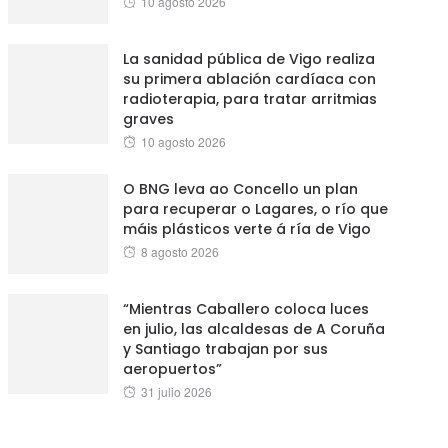
10 agosto 2026
on
La sanidad pública de Vigo realiza
su primera ablación cardíaca con
radioterapia, para tratar arritmias
graves
Posted
10 agosto 2026
on
O BNG leva ao Concello un plan
para recuperar o Lagares, o río que
máis plásticos verte á ría de Vigo
Posted
8 agosto 2026
on
“Mientras Caballero coloca luces
en julio, las alcaldesas de A Coruña
y Santiago trabajan por sus
aeropuertos”
Posted
31 julio 2026
on