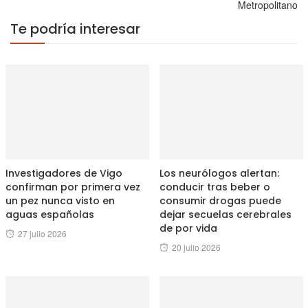
Metropolitano
Te podría interesar
Investigadores de Vigo
Los neurólogos alertan:
confirman por primera vez
conducir tras beber o
un pez nunca visto en
consumir drogas puede
aguas españolas
dejar secuelas cerebrales
de por vida
Posted
27 julio 2026
Posted
20 julio 2026
on
on