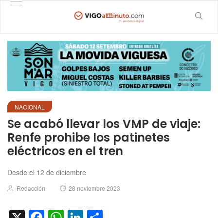
NACIONAL
Se acabó llevar los VMP de viaje:
Renfe prohibe los patinetes
eléctricos en el tren
Desde el 12 de diciembre
Author
Posted
Redacción
28 noviembre 2023
on
X
Facebook
WhatsApp
LinkedIn
Compartir