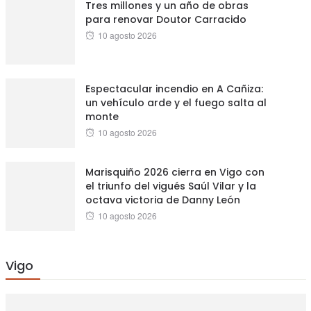
Tres millones y un año de obras
para renovar Doutor Carracido
Posted
10 agosto 2026
on
Espectacular incendio en A Cañiza:
un vehículo arde y el fuego salta al
monte
Posted
10 agosto 2026
on
Marisquiño 2026 cierra en Vigo con
el triunfo del vigués Saúl Vilar y la
octava victoria de Danny León
Posted
10 agosto 2026
on
Vigo