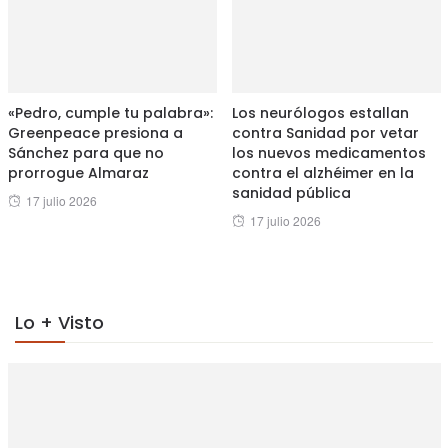
«Pedro, cumple tu palabra»:
Los neurólogos estallan
Greenpeace presiona a
contra Sanidad por vetar
Sánchez para que no
los nuevos medicamentos
prorrogue Almaraz
contra el alzhéimer en la
sanidad pública
Posted
17 julio 2026
Posted
17 julio 2026
on
on
Lo + Visto