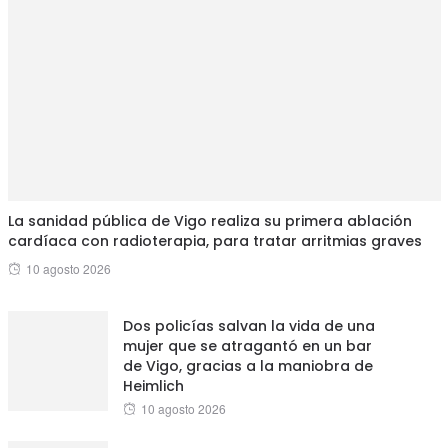
La sanidad pública de Vigo realiza su primera ablación
cardíaca con radioterapia, para tratar arritmias graves
Posted
10 agosto 2026
on
Dos policías salvan la vida de una
mujer que se atragantó en un bar
de Vigo, gracias a la maniobra de
Heimlich
Posted
10 agosto 2026
on