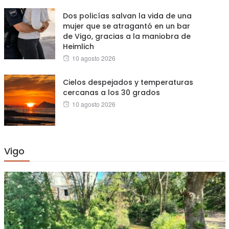
Dos policías salvan la vida de una
mujer que se atragantó en un bar
de Vigo, gracias a la maniobra de
Heimlich
Posted
10 agosto 2026
on
Cielos despejados y temperaturas
cercanas a los 30 grados
Posted
10 agosto 2026
on
Vigo