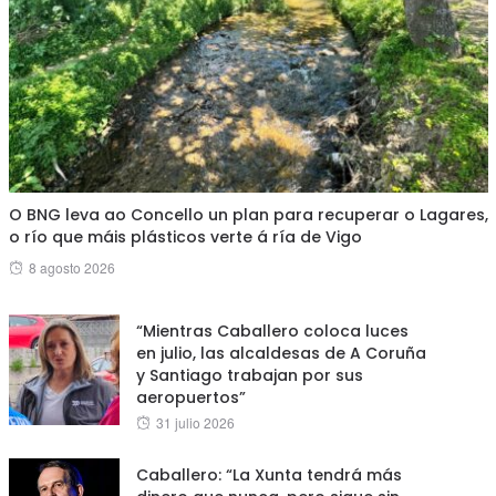
O BNG leva ao Concello un plan para recuperar o Lagares,
o río que máis plásticos verte á ría de Vigo
Posted
8 agosto 2026
on
“Mientras Caballero coloca luces
en julio, las alcaldesas de A Coruña
y Santiago trabajan por sus
aeropuertos”
Posted
31 julio 2026
on
Caballero: “La Xunta tendrá más