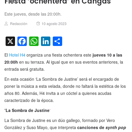
Fiesta ‘ochentera’ en Cangas
Este jueves, desde las 20:00h.
Author
Posted
Redacción
10 agosto 2023
on
X
Facebook
WhatsApp
LinkedIn
Compartir
El
Hotel H4
organiza una fiesta ochentera este
jueves 10 a las
20:00h
en su terraza. Al igual que en sus eventos anteriores, la
entrada será gratuita.
En esta ocasión ‘La Sombra de Justine’ será el encargado de
poner la música a esta velada, donde no faltará la estética de los
años 80. Además, H4 invita a un cóctel a quienes acudas
caracterizado de la época.
‘La Sombra de Justine
‘
La Sombra de Justine es un dúo gallego, formado por Vero
González y Suso Mayo, que interpreta
canciones de
synth pop