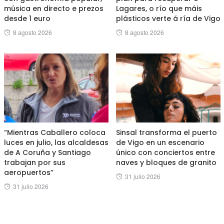
música en directo e prezos
Lagares, o río que máis
desde 1 euro
plásticos verte á ría de Vigo
Posted
Posted
8 agosto 2026
8 agosto 2026
on
on
“Mientras Caballero coloca
Sinsal transforma el puerto
luces en julio, las alcaldesas
de Vigo en un escenario
de A Coruña y Santiago
único con conciertos entre
trabajan por sus
naves y bloques de granito
aeropuertos”
Posted
31 julio 2026
Posted
31 julio 2026
on
on