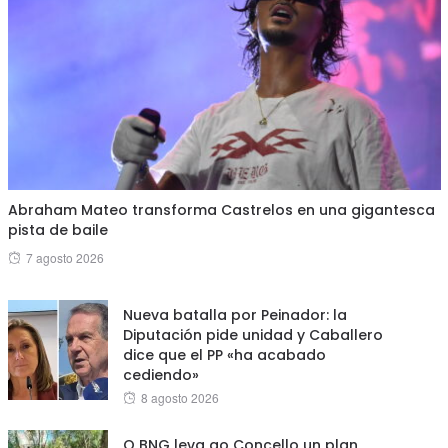
Abraham Mateo transforma Castrelos en una gigantesca
pista de baile
Posted
7 agosto 2026
on
Nueva batalla por Peinador: la
Diputación pide unidad y Caballero
dice que el PP «ha acabado
cediendo»
Posted
8 agosto 2026
on
O BNG leva ao Concello un plan