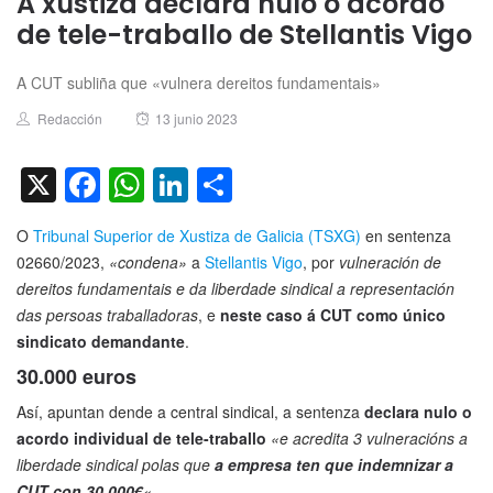
A xustiza declara nulo o acordo
de tele-traballo de Stellantis Vigo
A CUT subliña que «vulnera dereitos fundamentais»
Author
Posted
Redacción
13 junio 2023
on
X
Facebook
WhatsApp
LinkedIn
Compartir
O
Tribunal Superior de Xustiza de Galicia (TSXG)
en sentenza
02660/2023,
«condena»
a
Stellantis Vigo
, por
vulneración de
dereitos fundamentais e da liberdade sindical a representación
das persoas traballadoras
, e
neste caso á CUT como único
sindicato demandante
.
30.000 euros
Así, apuntan dende a central sindical, a sentenza
declara nulo o
acordo individual de tele-traballo
«e acredita 3 vulneracións a
liberdade sindical polas que
a empresa ten que indemnizar a
CUT con 30.000€
«
.