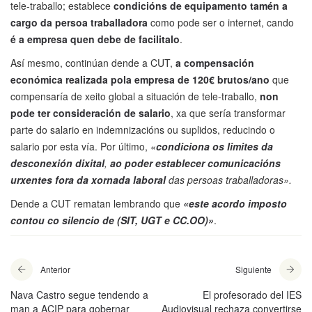
tele-traballo; establece
condicións de equipamento tamén a
cargo da persoa traballadora
como pode ser o internet, cando
é a empresa quen debe de facilitalo
.
Así mesmo, continúan dende a CUT,
a compensación
económica realizada pola empresa de 120€ brutos/ano
que
compensaría de xeito global a situación de tele-traballo,
non
pode ter consideración de salario
, xa que sería transformar
parte do salario en indemnizacións ou suplidos, reducindo o
salario por esta vía. Por último,
«
condiciona os limites da
desconexión dixital
,
ao poder establecer comunicacións
urxentes fora da xornada laboral
das persoas traballadoras».
Dende a CUT rematan lembrando que
«este acordo imposto
contou co silencio de (SIT, UGT e CC.OO)»
.
Anterior
Siguiente
Nava Castro segue tendendo a
El profesorado del IES
man a ACIP para gobernar
Audiovisual rechaza convertirse