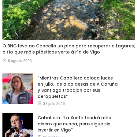
O BNG leva ao Concello un plan para recuperar o Lagares,
o río que máis plásticos verte á ría de Vigo
Posted
8 agosto 2026
on
“Mientras Caballero coloca luces
en julio, las alcaldesas de A Coruña
y Santiago trabajan por sus
aeropuertos”
Posted
31 julio 2026
on
Caballero: “La Xunta tendrá más
dinero que nunca, pero sigue sin
invertir en Vigo”
Posted
30 julio 2026