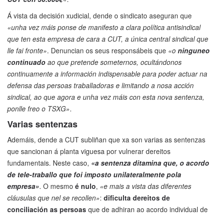
Á vista da decisión xudicial, dende o sindicato aseguran que
«unha vez máis ponse de manifesto a clara política antisindical
que ten esta empresa de cara a CUT, a única central sindical que
lle fai fronte»
. Denuncian os seus responsábeis que
«o
ninguneo
continuado
ao que pretende someternos, ocultándonos
continuamente a información indispensable para poder actuar na
defensa das persoas traballadoras e limitando a nosa acción
sindical, ao que agora e unha vez máis con esta nova sentenza,
ponlle freo o TSXG»
.
Varias sentenzas
Ademáis, dende a CUT subliñan que xa son varias as sentenzas
que sancionan á planta viguesa por vulnerar dereitos
fundamentais. Neste caso,
«a sentenza ditamina que, o acordo
de tele-traballo que foi imposto unilateralmente pola
empresa»
. O mesmo
é nulo
,
«e mais a vista das diferentes
cláusulas que nel se recollen»
:
dificulta dereitos de
conciliación as persoas
que de adhiran ao acordo individual de