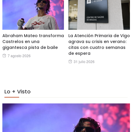
Abraham Mateo transforma
La Atención Primaria de Vigo
Castrelos en una
agrava su crisis en verano:
gigantesca pista de baile
citas con cuatro semanas
de espera
Posted
7 agosto 2026
Posted
31 julio 2026
on
on
Lo + Visto