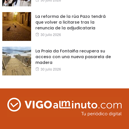
on
La reforma de la rúa Pazo tendrá
que volver a licitarse tras la
renuncia de la adjudicataria
Posted
30 julio 2026
on
La Praia da Fontaiña recupera su
acceso con una nueva pasarela de
madera
Posted
30 julio 2026
on