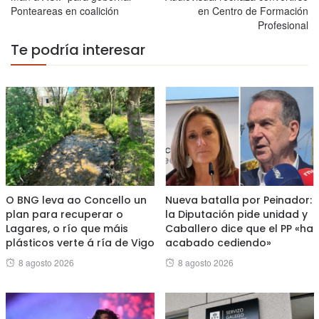
Ponteareas en coalición
en Centro de Formación
Profesional
Te podría interesar
O BNG leva ao Concello un
Nueva batalla por Peinador:
plan para recuperar o
la Diputación pide unidad y
Lagares, o río que máis
Caballero dice que el PP «ha
plásticos verte á ría de Vigo
acabado cediendo»
Posted
Posted
8 agosto 2026
8 agosto 2026
on
on