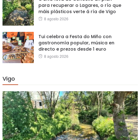
para recuperar o Lagares, o río que
máis plásticos verte á ría de Vigo
Posted
8 agosto 2026
on
Tui celebra a Festa do Miño con
gastronomía popular, música en
directo e prezos desde 1 euro
Posted
8 agosto 2026
on
Vigo