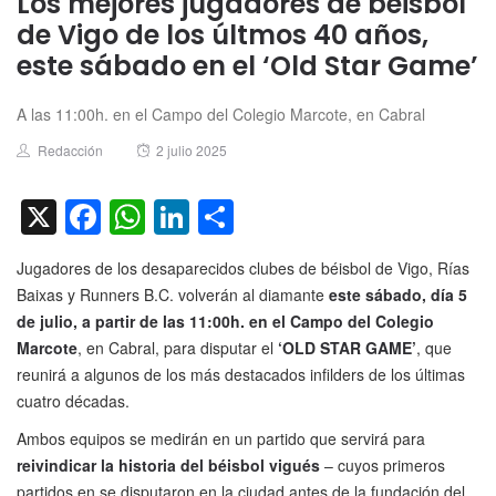
Los mejores jugadores de béisbol
de Vigo de los últmos 40 años,
este sábado en el ‘Old Star Game’
A las 11:00h. en el Campo del Colegio Marcote, en Cabral
Author
Posted
Redacción
2 julio 2025
on
X
Facebook
WhatsApp
LinkedIn
Compartir
Jugadores de los desaparecidos clubes de béisbol de Vigo, Rías
Baixas y Runners B.C. volverán al diamante
este sábado, día 5
de julio, a partir de las 11:00h. en el Campo del Colegio
Marcote
, en Cabral, para disputar el
‘OLD STAR GAME’
, que
reunirá a algunos de los más destacados infilders de los últimas
cuatro décadas.
Ambos equipos se medirán en un partido que servirá para
reivindicar la historia del béisbol vigués
– cuyos primeros
partidos en se disputaron en la ciudad antes de la fundación del