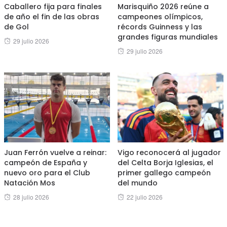
Caballero fija para finales
Marisquiño 2026 reúne a
de año el fin de las obras
campeones olímpicos,
de Gol
récords Guinness y las
grandes figuras mundiales
Posted
29 julio 2026
Posted
29 julio 2026
on
on
Juan Ferrón vuelve a reinar:
Vigo reconocerá al jugador
campeón de España y
del Celta Borja Iglesias, el
nuevo oro para el Club
primer gallego campeón
Natación Mos
del mundo
Posted
Posted
28 julio 2026
22 julio 2026
on
on