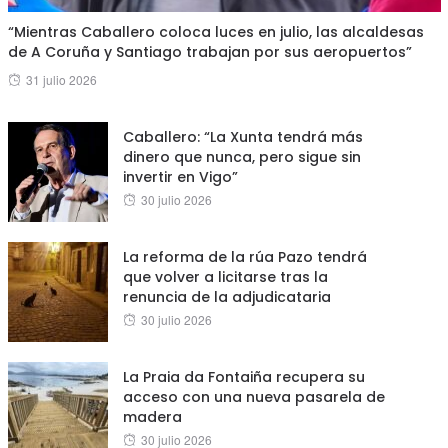
“Mientras Caballero coloca luces en julio, las alcaldesas
de A Coruña y Santiago trabajan por sus aeropuertos”
Posted
31 julio 2026
on
Caballero: “La Xunta tendrá más
dinero que nunca, pero sigue sin
invertir en Vigo”
Posted
30 julio 2026
on
La reforma de la rúa Pazo tendrá
que volver a licitarse tras la
renuncia de la adjudicataria
Posted
30 julio 2026
on
La Praia da Fontaiña recupera su
acceso con una nueva pasarela de
madera
Posted
30 julio 2026