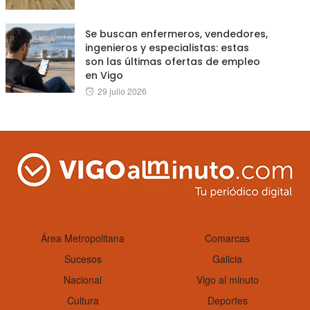
on
Se buscan enfermeros, vendedores,
ingenieros y especialistas: estas
son las últimas ofertas de empleo
en Vigo
Posted
29 julio 2026
on
Área Metropolitana
Comarcas
Sucesos
Galicia
Nacional
Vigo al minuto
Cultura
Deportes