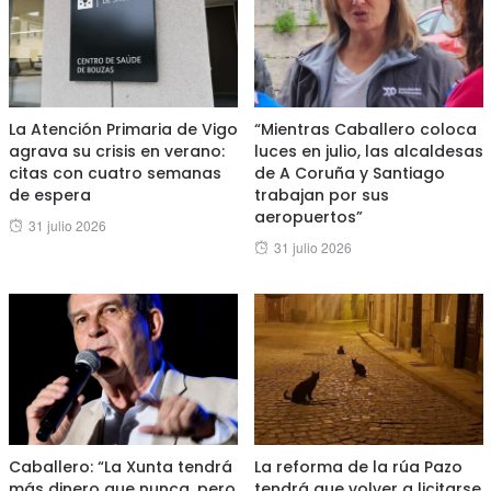
La Atención Primaria de Vigo
“Mientras Caballero coloca
agrava su crisis en verano:
luces en julio, las alcaldesas
citas con cuatro semanas
de A Coruña y Santiago
de espera
trabajan por sus
aeropuertos”
Posted
31 julio 2026
Posted
31 julio 2026
on
on
Caballero: “La Xunta tendrá
La reforma de la rúa Pazo
más dinero que nunca, pero
tendrá que volver a licitarse