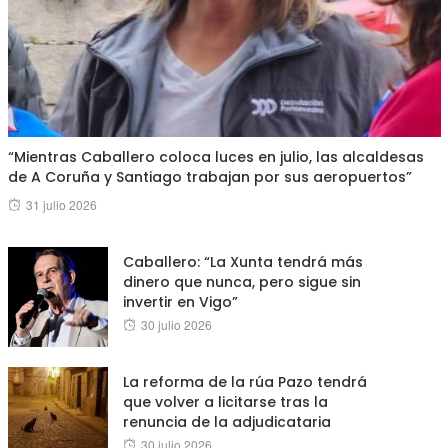
“Mientras Caballero coloca luces en julio, las alcaldesas
de A Coruña y Santiago trabajan por sus aeropuertos”
Posted
31 julio 2026
on
Caballero: “La Xunta tendrá más
dinero que nunca, pero sigue sin
invertir en Vigo”
Posted
30 julio 2026
on
La reforma de la rúa Pazo tendrá
que volver a licitarse tras la
renuncia de la adjudicataria
Posted
30 julio 2026