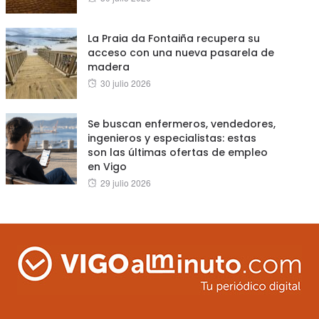
on
La Praia da Fontaiña recupera su
acceso con una nueva pasarela de
madera
Posted
30 julio 2026
on
Se buscan enfermeros, vendedores,
ingenieros y especialistas: estas
son las últimas ofertas de empleo
en Vigo
Posted
29 julio 2026
on