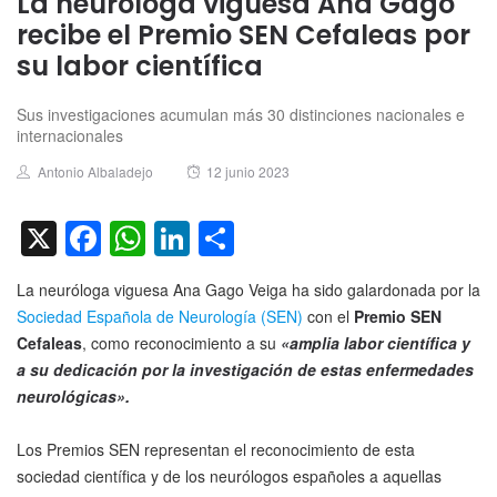
La neuróloga viguesa Ana Gago
recibe el Premio SEN Cefaleas por
su labor científica
Sus investigaciones acumulan más 30 distinciones nacionales e
internacionales
Author
Posted
Antonio Albaladejo
12 junio 2023
on
X
Facebook
WhatsApp
LinkedIn
Compartir
La neuróloga viguesa Ana Gago Veiga ha sido galardonada por la
Sociedad Española de Neurología (SEN)
con el
Premio SEN
Cefaleas
, como reconocimiento a su
«amplia labor científica y
a su dedicación por la investigación de estas enfermedades
neurológicas».
Los Premios SEN representan el reconocimiento de esta
sociedad científica y de los neurólogos españoles a aquellas