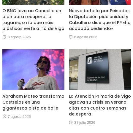
O BNG leva ao Concello un
Nueva batalla por Peinador:
plan para recuperar o
la Diputación pide unidad y
Lagares, o río que máis
Caballero dice que el PP «ha
plásticos verte á ría de Vigo
acabado cediendo»
Posted
Posted
8 agosto 2026
8 agosto 2026
on
on
Abraham Mateo transforma
La Atención Primaria de Vigo
Castrelos en una
agrava su crisis en verano:
gigantesca pista de baile
citas con cuatro semanas
de espera
Posted
7 agosto 2026
Posted
31 julio 2026
on
on