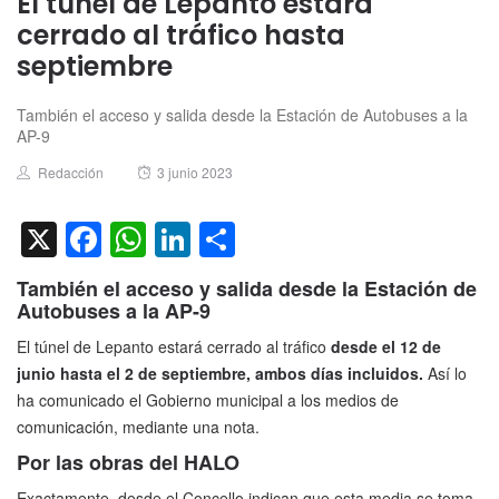
El túnel de Lepanto estará
cerrado al tráfico hasta
septiembre
También el acceso y salida desde la Estación de Autobuses a la
AP-9
Author
Posted
Redacción
3 junio 2023
on
X
Facebook
WhatsApp
LinkedIn
Compartir
También el acceso y salida desde la Estación de
Autobuses a la AP-9
El túnel de Lepanto estará cerrado al tráfico
desde el 12 de
junio hasta el 2 de septiembre, ambos días incluidos.
Así lo
ha comunicado el Gobierno municipal a los medios de
comunicación, mediante una nota.
Por las obras del HALO
Exactamente, desde el Concello indican que esta media se toma