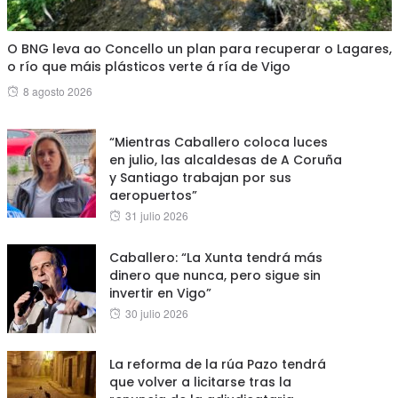
O BNG leva ao Concello un plan para recuperar o Lagares,
o río que máis plásticos verte á ría de Vigo
Posted
8 agosto 2026
on
“Mientras Caballero coloca luces
en julio, las alcaldesas de A Coruña
y Santiago trabajan por sus
aeropuertos”
Posted
31 julio 2026
on
Caballero: “La Xunta tendrá más
dinero que nunca, pero sigue sin
invertir en Vigo”
Posted
30 julio 2026
on
La reforma de la rúa Pazo tendrá
que volver a licitarse tras la