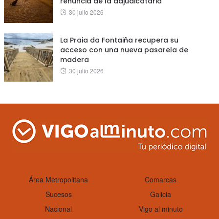
renuncia de la adjudicataria
Posted
30 julio 2026
on
La Praia da Fontaiña recupera su
acceso con una nueva pasarela de
madera
Posted
30 julio 2026
on
Área Metropolitana
Comarcas
Sucesos
Galicia
Nacional
Vigo al minuto