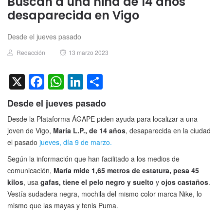
Buscan a una niña de 14 años
desaparecida en Vigo
Desde el jueves pasado
Author
Posted
Redacción
13 marzo 2023
on
X
Facebook
WhatsApp
LinkedIn
Compartir
Desde el jueves pasado
Desde la Plataforma ÁGAPE piden ayuda para localizar a una
joven de Vigo,
María L.P., de 14 años
, desaparecida en la ciudad
el pasado
jueves, día 9 de marzo.
Según la información que han facilitado a los medios de
comunicación,
María mide 1,65 metros de estatura, pesa 45
kilos
, usa
gafas, tiene el pelo negro y suelto
y
ojos castaños
.
Vestía sudadera negra, mochila del mismo color marca Nike, lo
mismo que las mayas y tenis Puma.