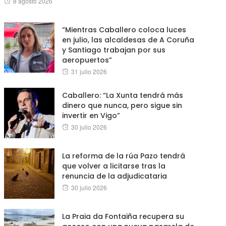
8 agosto 2026
on
“Mientras Caballero coloca luces
en julio, las alcaldesas de A Coruña
y Santiago trabajan por sus
aeropuertos”
Posted
31 julio 2026
on
Caballero: “La Xunta tendrá más
dinero que nunca, pero sigue sin
invertir en Vigo”
Posted
30 julio 2026
on
La reforma de la rúa Pazo tendrá
que volver a licitarse tras la
renuncia de la adjudicataria
Posted
30 julio 2026
on
La Praia da Fontaiña recupera su