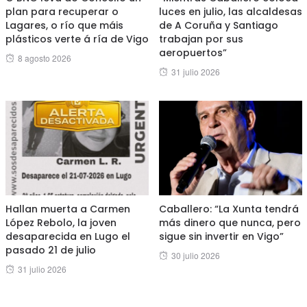
plan para recuperar o
luces en julio, las alcaldesas
Lagares, o río que máis
de A Coruña y Santiago
plásticos verte á ría de Vigo
trabajan por sus
aeropuertos”
Posted
8 agosto 2026
Posted
31 julio 2026
on
on
Hallan muerta a Carmen
Caballero: “La Xunta tendrá
López Rebolo, la joven
más dinero que nunca, pero
desaparecida en Lugo el
sigue sin invertir en Vigo”
pasado 21 de julio
Posted
30 julio 2026
Posted
31 julio 2026
on
on