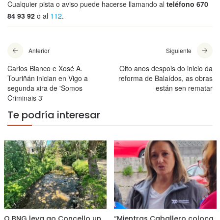
Cualquier pista o aviso puede hacerse llamando al
teléfono 670
84 93 92
o al
112
.
Anterior
Siguiente
Carlos Blanco e Xosé A.
Oito anos despois do inicio da
Touriñán inician en Vigo a
reforma de Balaídos, as obras
segunda xira de 'Somos
están sen rematar
Criminais 3'
Te podría interesar
O BNG leva ao Concello un
“Mientras Caballero coloca