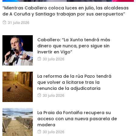
“Mientras Caballero coloca luces en julio, las alcaldesas
de A Coruña y Santiago trabajan por sus aeropuertos”
Posted
31 julio 2026
on
Caballero: “La Xunta tendrá más
dinero que nunca, pero sigue sin
invertir en Vigo”
Posted
30 julio 2026
on
La reforma de la rúa Pazo tendrá
que volver a licitarse tras la
renuncia de la adjudicataria
Posted
30 julio 2026
on
La Praia da Fontaiña recupera su
acceso con una nueva pasarela de
madera
Posted
30 julio 2026