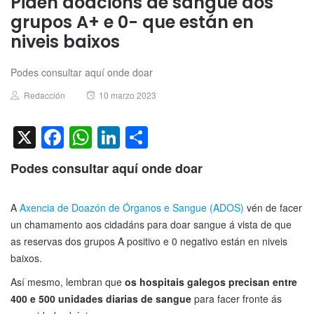
Piden doacións de sangue dos
grupos A+ e 0- que están en
niveis baixos
Podes consultar aquí onde doar
Author
Posted
Redacción
10 marzo 2023
on
X
Facebook
WhatsApp
LinkedIn
Compartir
Podes consultar aquí onde doar
A
Axencia de Doazón de Órganos e Sangue (ADOS)
vén de facer
un chamamento aos cidadáns para doar sangue á vista de que
as reservas dos grupos A positivo e 0 negativo están en niveis
baixos.
Así mesmo, lembran que
os hospitais galegos precisan entre
400 e 500 unidades diarias de sangue
para facer fronte ás