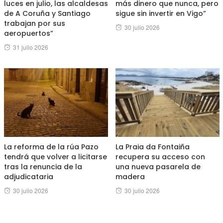
luces en julio, las alcaldesas
más dinero que nunca, pero
de A Coruña y Santiago
sigue sin invertir en Vigo”
trabajan por sus
Posted
30 julio 2026
aeropuertos”
on
Posted
31 julio 2026
on
La reforma de la rúa Pazo
La Praia da Fontaiña
tendrá que volver a licitarse
recupera su acceso con
tras la renuncia de la
una nueva pasarela de
adjudicataria
madera
Posted
Posted
30 julio 2026
30 julio 2026
on
on