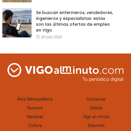
on
Se buscan enfermeros, vendedores,
ingenieros y especialistas: estas
son las últimas ofertas de empleo
en Vigo
Posted
29 julio 2026
on
Área Metropolitana
Comarcas
Sucesos
Galicia
Nacional
Vigo al minuto
Cultura
Deportes