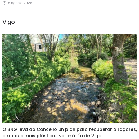
Posted
8 agosto 2026
on
Vigo
O BNG leva ao Concello un plan para recuperar o Lagares,
o río que máis plásticos verte á ría de Vigo