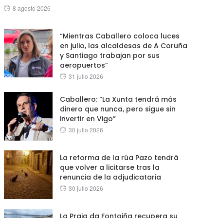
Posted
8 agosto 2026
on
“Mientras Caballero coloca luces
en julio, las alcaldesas de A Coruña
y Santiago trabajan por sus
aeropuertos”
Posted
31 julio 2026
on
Caballero: “La Xunta tendrá más
dinero que nunca, pero sigue sin
invertir en Vigo”
Posted
30 julio 2026
on
La reforma de la rúa Pazo tendrá
que volver a licitarse tras la
renuncia de la adjudicataria
Posted
30 julio 2026
on
La Praia da Fontaiña recupera su