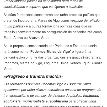
«reservándose postos na candidatura para todas as
sensibilidades e espazos que configuren a coalición».
As dúas formacións concorreran con unha proposta política que
pretende incorporar a Marea de Vigo como
«espazo de reflexión
municipalista»
e a outras formacións políticas coas que se
traballou conxuntamente na configuración de candidaturas como
Equo, Anova ou Alianza Verde.
Así, a proposta consensuada por Podemos e Esquerda unida
terá como nome
‘Podemos-Marea de Vigo’
e figurará na
denominación o nome das organizacións e espazos integrantes:
Podemos, Marea de Vigo, Esquerda Unida, Verdes Equo, Alianza
Verde.
«Progreso e transformación»
«As formacións políticas Podemos Vigo e Esquerda Unida
apostamos por unha alianza estratéxica unitaria de progreso; de
transformación e de cambio; de defensa do público;
feminista;
ecoloxista; municipalista e republicana
para ofrecer unha
alternativa electoral útil, unha alternativa concreta e que priorice a