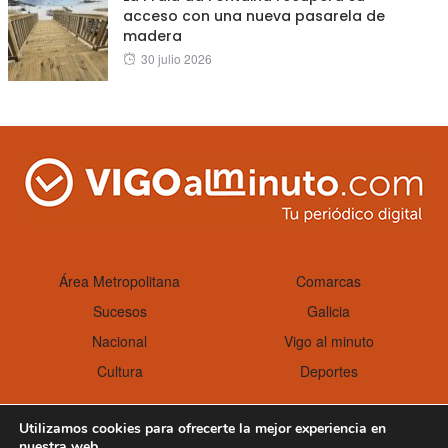
acceso con una nueva pasarela de
madera
Posted
30 julio 2026
on
Área Metropolitana
Comarcas
Sucesos
Galicia
Nacional
Vigo al minuto
Cultura
Deportes
Utilizamos cookies para ofrecerte la mejor experiencia en
nuestra web.