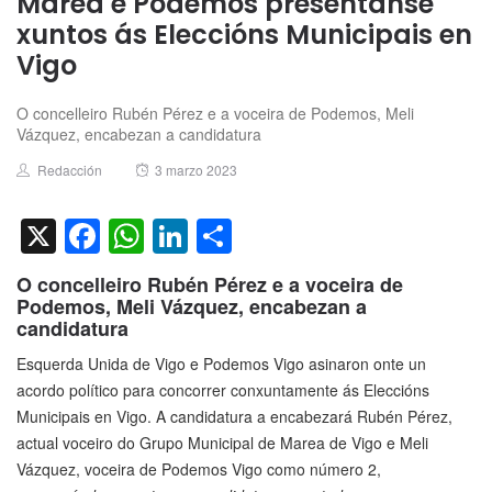
Marea e Podemos preséntanse
xuntos ás Eleccións Municipais en
Vigo
O concelleiro Rubén Pérez e a voceira de Podemos, Meli
Vázquez, encabezan a candidatura
Author
Posted
Redacción
3 marzo 2023
on
X
Facebook
WhatsApp
LinkedIn
Compartir
O concelleiro Rubén Pérez e a voceira de
Podemos, Meli Vázquez, encabezan a
candidatura
Esquerda Unida de Vigo e Podemos Vigo asinaron onte un
acordo político para concorrer conxuntamente ás Eleccións
Municipais en Vigo. A candidatura a encabezará Rubén Pérez,
actual voceiro do Grupo Municipal de Marea de Vigo e Meli
Vázquez, voceira de Podemos Vigo como número 2,