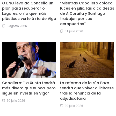
O BNG leva ao Concello un
“Mientras Caballero coloca
plan para recuperar o
luces en julio, las alcaldesas
Lagares, o río que máis
de A Coruña y Santiago
plásticos verte á ría de Vigo
trabajan por sus
aeropuertos”
Posted
8 agosto 2026
Posted
31 julio 2026
on
on
Caballero: “La Xunta tendrá
La reforma de la rúa Pazo
más dinero que nunca, pero
tendrá que volver a licitarse
sigue sin invertir en Vigo”
tras la renuncia de la
adjudicataria
Posted
30 julio 2026
Posted
30 julio 2026
on
on