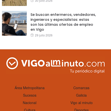
30 julio 2026
on
Se buscan enfermeros, vendedores,
ingenieros y especialistas: estas
son las últimas ofertas de empleo
en Vigo
Posted
29 julio 2026
on
Área Metropolitana
Comarcas
Sucesos
Galicia
Nacional
Vigo al minuto
Cultura
Deportes