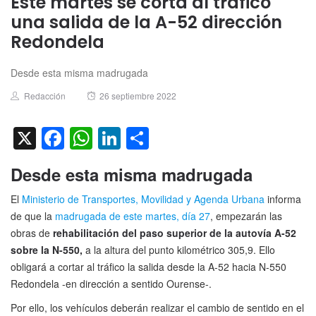
Este martes se corta al tráfico
una salida de la A-52 dirección
Redondela
Desde esta misma madrugada
Author
Posted
Redacción
26 septiembre 2022
on
X
Facebook
WhatsApp
LinkedIn
Compartir
Desde esta misma madrugada
El
Ministerio de Transportes, Movilidad y Agenda Urbana
informa
de que la
madrugada de este martes, día 27
, empezarán las
obras de
rehabilitación del paso superior de la autovía A-52
sobre la N-550,
a la altura del punto kilométrico 305,9. Ello
obligará a cortar al tráfico la salida desde la A-52 hacia N-550
Redondela -en dirección a sentido Ourense-.
Por ello, los vehículos deberán realizar el cambio de sentido en el