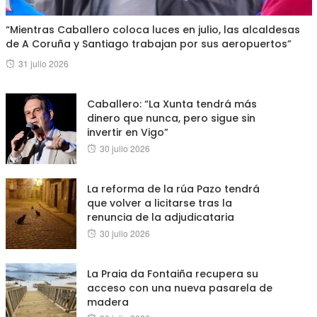
“Mientras Caballero coloca luces en julio, las alcaldesas
de A Coruña y Santiago trabajan por sus aeropuertos”
Posted
31 julio 2026
on
Caballero: “La Xunta tendrá más
dinero que nunca, pero sigue sin
invertir en Vigo”
Posted
30 julio 2026
on
La reforma de la rúa Pazo tendrá
que volver a licitarse tras la
renuncia de la adjudicataria
Posted
30 julio 2026
on
La Praia da Fontaiña recupera su
acceso con una nueva pasarela de
madera
Posted