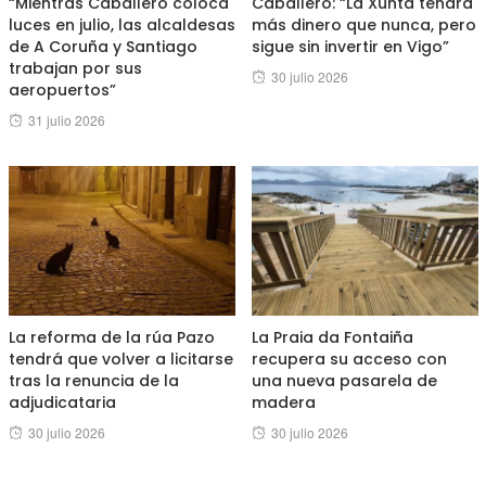
“Mientras Caballero coloca
Caballero: “La Xunta tendrá
luces en julio, las alcaldesas
más dinero que nunca, pero
de A Coruña y Santiago
sigue sin invertir en Vigo”
trabajan por sus
Posted
30 julio 2026
aeropuertos”
on
Posted
31 julio 2026
on
La reforma de la rúa Pazo
La Praia da Fontaiña
tendrá que volver a licitarse
recupera su acceso con
tras la renuncia de la
una nueva pasarela de
adjudicataria
madera
Posted
Posted
30 julio 2026
30 julio 2026
on
on