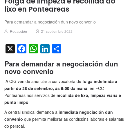
Folga de limpeza e recollida do
lixo en Ponteareas
Para demandar a negociación dun novo convenio
Author
Posted
Redacción
21 septiembre 2022
on
X
Facebook
WhatsApp
LinkedIn
Compartir
Para demandar a negociación dun
novo convenio
A CIG vén de anunciar a convocatoria de
folga indefinida a
partir do 28 de setembro, ás 6:00 da mañá
, en FCC
Ponteareas nos servizos de
recollida de lixo, limpeza viaria e
punto limpo
.
A central sindical demanda a
inmediata negociación dun
convenio
que permita mellorar as condicións laborais e salariais
do persoal.