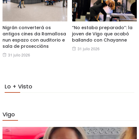
Nigrán converterá os
“No estaba preparado”: la
antigos cines da Ramallosa
joven de Vigo que acabó
nun espazo con auditorio e
bailando con Chayanne
sala de proxeccións
Posted
31 julio 2026
Posted
31 julio 2026
on
on
Lo + Visto
Vigo