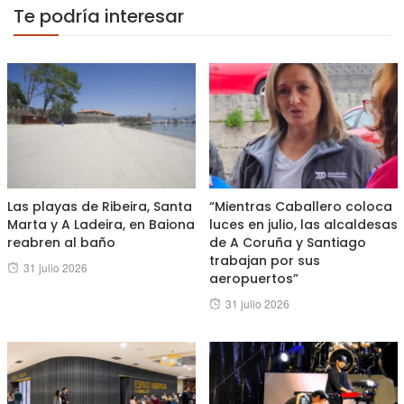
Te podría interesar
Las playas de Ribeira, Santa
“Mientras Caballero coloca
Marta y A Ladeira, en Baiona
luces en julio, las alcaldesas
reabren al baño
de A Coruña y Santiago
trabajan por sus
Posted
31 julio 2026
aeropuertos”
on
Posted
31 julio 2026
on