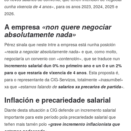
cunha vixencia de 4 anos»
, para os anos 2023, 2024, 2025 e
2026.
A empresa
«non quere negociar
absolutamente nada»
Pérez sinala que neste intre a empresa está nunha posición
«reacia a negociar absolutamente nada»
e que, como moito,
negociaría un convenio con
«contención»
, que se traduce nun
incremento salarial dun 0% no primeiro ano e un 0 e un 2%
para o que restaría de vixencia de 4 anos
. Esta proposta é,
para o representante da CIG-Servizos, totalmente «
inasumíbel»
xa que «
estamos falando de
salarios xa precarios de partida
«.
Inflación e precariedade salarial
Diante desta situación a CIG defende un incremento salarial
importante para este período pola precariedade salarial que
teñen mais tamén polo
«grave incremento inflacionista que