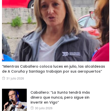
“Mientras Caballero coloca luces en julio, las alcaldesas
de A Coruña y Santiago trabajan por sus aeropuertos”
Posted
31 julio 2026
on
Caballero: “La Xunta tendrá más
dinero que nunca, pero sigue sin
invertir en Vigo”
Posted
30 julio 2026