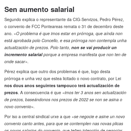
Sen aumento salarial
Segundo explica o representante da CIG-Servizos, Pedro Pérez,
o convenio de FCC Ponteareas remata o 31 de decembro deste
ano. «
O problema é que imos estar en prórroga, que aínda non
está aprobada polo Concello, e esa prórroga non contempla unha
actualización de prezos. Polo tanto,
non se vai producir un
incremento salarial
porque a empresa manifesta que non ten de
onde sacar».
Pérez explica que outro dos problemas é que, logo desta
prórroga e unha vez que estea licitado o novo contrato, por Lei
nos dous anos seguintes tampouco terá actualización de
prezos
. A consecuencia é que
«imos ter 3 anos sen actualización
de prezos, baseándonos nos prezos de 2022 se non se asina o
novo convenio».
Por iso a central sindical urxe a que
«se negocie e asine un novo
convenio canto antes, para que se contemplen nas novas plicas
os novos salarios do convenio, que teñen intención de negociar