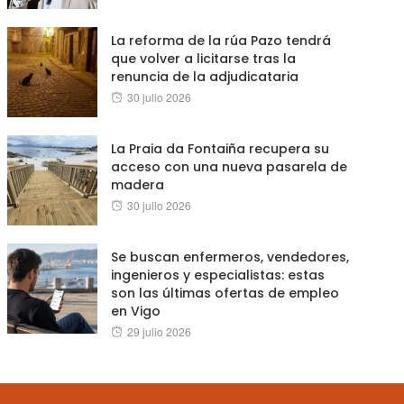
on
La reforma de la rúa Pazo tendrá
que volver a licitarse tras la
renuncia de la adjudicataria
Posted
30 julio 2026
on
La Praia da Fontaiña recupera su
acceso con una nueva pasarela de
madera
Posted
30 julio 2026
on
Se buscan enfermeros, vendedores,
ingenieros y especialistas: estas
son las últimas ofertas de empleo
en Vigo
Posted
29 julio 2026
on