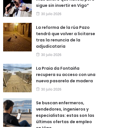
sigue sin invertir en Vigo”
Posted
30 julio 2026
on
La reforma de la rúa Pazo
tendrá que volver a licitarse
tras la renuncia de la
adjudicataria
Posted
30 julio 2026
on
La Praia da Fontaiña
recupera su acceso con una
nueva pasarela de madera
Posted
30 julio 2026
on
Se buscan enfermeros,
vendedores, ingenieros y
especialistas: estas son las
últimas ofertas de empleo
en Vigo