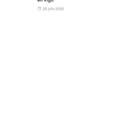
Posted
29 julio 2026
on