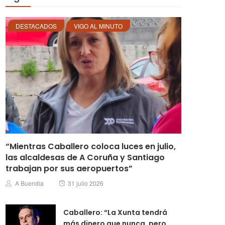
DESTACADOS
VIGO AL MINUTO
“Mientras Caballero coloca luces en julio,
las alcaldesas de A Coruña y Santiago
trabajan por sus aeropuertos”
Posted
Author
A Buendia
31 julio 2026
on
Caballero: “La Xunta tendrá
más dinero que nunca, pero