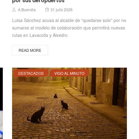
por sus aeropuertos”
Posted
Author
A Buendia
31 julio 2026
on
Luisa Sánchez acusa al alcalde de “quedarse solo” por no
sumarse al modelo de colaboración que permitirá nuevas
rutas en Lavacolla y Alvedro
READ MORE
DESTACADOS
VIGO AL MINUTO