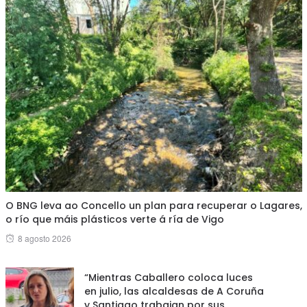
O BNG leva ao Concello un plan para recuperar o Lagares,
o río que máis plásticos verte á ría de Vigo
Posted
8 agosto 2026
on
“Mientras Caballero coloca luces
en julio, las alcaldesas de A Coruña
y Santiago trabajan por sus