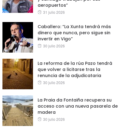
aeropuertos”
Posted
31 julio 2026
on
Caballero: “La Xunta tendrá más
dinero que nunca, pero sigue sin
invertir en Vigo”
Posted
30 julio 2026
on
La reforma de la rúa Pazo tendrá
que volver a licitarse tras la
renuncia de la adjudicataria
Posted
30 julio 2026
on
La Praia da Fontaiña recupera su
acceso con una nueva pasarela de
madera
Posted
30 julio 2026
on