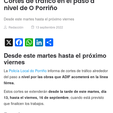
Cortes de tráfico en el paso a
nivel de O Porriño
Desde este martes hasta el próximo viernes
Author
Posted
Redacción
13 septiembre 2022
on
X
Facebook
WhatsApp
LinkedIn
Compartir
Desde este martes hasta el próximo
viernes
La
Policía Local do Porriño
informa de cortes de tráfico alrededor
del paso a
nivel por las obras que ADIF acometerá en la línea
férrea.
Estos cortes se extenderán
desde la tarde de este martes, día
13, hasta el viernes, 16 de septiembre
, cuando está previsto
que finalicen los trabajos.