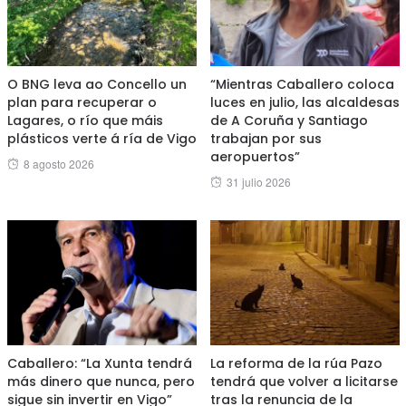
O BNG leva ao Concello un
“Mientras Caballero coloca
plan para recuperar o
luces en julio, las alcaldesas
Lagares, o río que máis
de A Coruña y Santiago
plásticos verte á ría de Vigo
trabajan por sus
aeropuertos”
Posted
8 agosto 2026
Posted
31 julio 2026
on
on
Caballero: “La Xunta tendrá
La reforma de la rúa Pazo
más dinero que nunca, pero
tendrá que volver a licitarse
sigue sin invertir en Vigo”
tras la renuncia de la