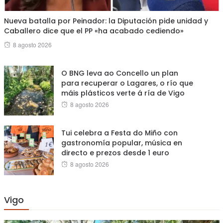
Nueva batalla por Peinador: la Diputación pide unidad y
Caballero dice que el PP «ha acabado cediendo»
Posted
8 agosto 2026
on
O BNG leva ao Concello un plan
para recuperar o Lagares, o río que
máis plásticos verte á ría de Vigo
Posted
8 agosto 2026
on
Tui celebra a Festa do Miño con
gastronomía popular, música en
directo e prezos desde 1 euro
Posted
8 agosto 2026
on
Vigo