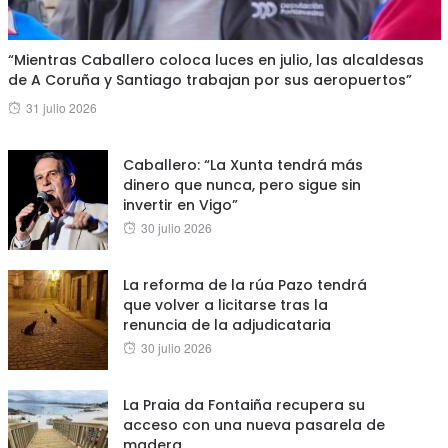
“Mientras Caballero coloca luces en julio, las alcaldesas
de A Coruña y Santiago trabajan por sus aeropuertos”
Posted
31 julio 2026
on
Caballero: “La Xunta tendrá más
dinero que nunca, pero sigue sin
invertir en Vigo”
Posted
30 julio 2026
on
La reforma de la rúa Pazo tendrá
que volver a licitarse tras la
renuncia de la adjudicataria
Posted
30 julio 2026
on
La Praia da Fontaiña recupera su
acceso con una nueva pasarela de
madera