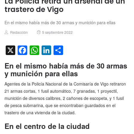
La Policía retira un arsenal de un
trastero de Vigo
En el mismo había más de 30 armas y munición para ellas
Author
Posted
Redacción
5 septiembre 2022
on
X
Facebook
WhatsApp
LinkedIn
Compartir
En el mismo había más de 30 armas
y munición para ellas
Agentes de la Policía Nacional de la Comisaría de Vigo retiraron
21 armas cortas, 1 fusil automático, 7 granadas, 1 proyectil,
munición de diversos calibres, 2 cañones de escopeta, y 1 fusil
de pesca submarina, que se encontraban guardados en el
trastero de una vivienda de la ciudad.
En el centro de la ciudad