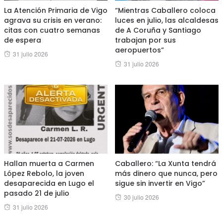
La Atención Primaria de Vigo
“Mientras Caballero coloca
agrava su crisis en verano:
luces en julio, las alcaldesas
citas con cuatro semanas
de A Coruña y Santiago
de espera
trabajan por sus
aeropuertos”
Posted
31 julio 2026
Posted
31 julio 2026
on
on
Hallan muerta a Carmen
Caballero: “La Xunta tendrá
López Rebolo, la joven
más dinero que nunca, pero
desaparecida en Lugo el
sigue sin invertir en Vigo”
pasado 21 de julio
Posted
30 julio 2026
Posted
31 julio 2026
on
on