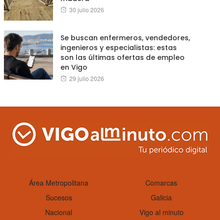
Posted
30 julio 2026
on
Se buscan enfermeros, vendedores,
ingenieros y especialistas: estas
son las últimas ofertas de empleo
en Vigo
Posted
29 julio 2026
on
Área Metropolitana
Comarcas
Sucesos
Galicia
Nacional
Vigo al minuto