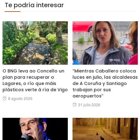
Te podría interesar
O BNG leva ao Concello un
“Mientras Caballero coloca
plan para recuperar o
luces en julio, las alcaldesas
Lagares, o río que máis
de A Coruña y Santiago
plásticos verte á ría de Vigo
trabajan por sus
aeropuertos”
Posted
8 agosto 2026
Posted
31 julio 2026
on
on