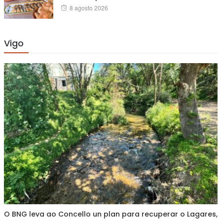
Posted
8 agosto 2026
on
Vigo
O BNG leva ao Concello un plan para recuperar o Lagares,