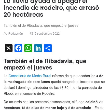
La lluvia ayuda a apagar el
incendio de Rodeiro, que arrasó
20 hectáreas
También el de Ribadavia, que empezó el jueves
Author
Posted
Redacción
5 septiembre 2022
on
X
Facebook
WhatsApp
LinkedIn
Compartir
También el de Ribadavia, que
empezó el jueves
La
Consellería do Medio Rural
informa de que pasadas las
4 de
la madrugada de este lunes
quedó apagado el incendio que se
declaró l domingo, alrededor de las 16:30h., en la parroquia de
Riobó, en el concello de Rodeiro.
De acuerdo con las primeras estimaciones, el fuego
calcinó 20
hectáreas-18 de ellas de monte bajo y 2 de arbolado
-. En su