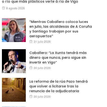
o río que máis plásticos verte á ría de Vigo
Posted
8 agosto 2026
on
“Mientras Caballero coloca luces
en julio, las alcaldesas de A Coruña
y Santiago trabajan por sus
aeropuertos”
Posted
31 julio 2026
on
Caballero: “La Xunta tendrá más
dinero que nunca, pero sigue sin
invertir en Vigo”
Posted
30 julio 2026
on
La reforma de la rúa Pazo tendrá
que volver a licitarse tras la
renuncia de la adjudicataria
Posted
30 julio 2026
on