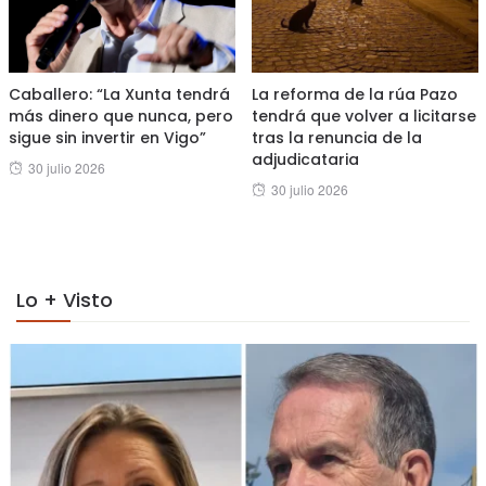
Caballero: “La Xunta tendrá
La reforma de la rúa Pazo
más dinero que nunca, pero
tendrá que volver a licitarse
sigue sin invertir en Vigo”
tras la renuncia de la
adjudicataria
Posted
30 julio 2026
Posted
30 julio 2026
on
on
Lo + Visto