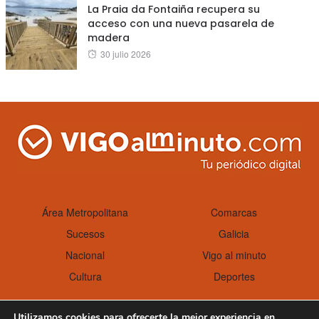
La Praia da Fontaiña recupera su
acceso con una nueva pasarela de
madera
Posted
30 julio 2026
on
Área Metropolitana
Comarcas
Sucesos
Galicia
Nacional
Vigo al minuto
Cultura
Deportes
Utilizamos cookies para ofrecerte la mejor experiencia en