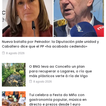
Nueva batalla por Peinador: la Diputación pide unidad y
Caballero dice que el PP «ha acabado cediendo»
Posted
8 agosto 2026
on
O BNG leva ao Concello un plan
para recuperar o Lagares, o río que
máis plásticos verte á ría de Vigo
Posted
8 agosto 2026
on
Tui celebra a Festa do Miño con
gastronomía popular, música en
directo e prezos desde 1 euro