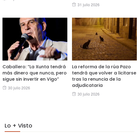
Posted
31 julio 2026
on
on
Caballero: “La Xunta tendrá
La reforma de la rúa Pazo
más dinero que nunca, pero
tendrá que volver a licitarse
sigue sin invertir en Vigo”
tras la renuncia de la
adjudicataria
Posted
30 julio 2026
Posted
30 julio 2026
on
on
Lo + Visto