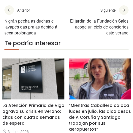
Anterior
Siguiente
Nigrán pecha as duchas e
El jardín de la Fundación Sales
lavapés das praias debido á
acoge un ciclo de conciertos
seca prolongada
este verano
Te podría interesar
La Atención Primaria de Vigo
“Mientras Caballero coloca
agrava su crisis en verano:
luces en julio, las alcaldesas
citas con cuatro semanas
de A Coruña y Santiago
de espera
trabajan por sus
aeropuertos”
Posted
31 julio 2026