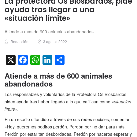
La protectora Os Biosbardos, pide
ayuda tras llegar a una
«situación límite»
Atiende a más de 600 animales abandonados
Author
Posted
Redacción
3 agosto 2022
on
X
Facebook
WhatsApp
LinkedIn
Compartir
Atiende a más de 600 animales
abandonados
Los responsables y voluntarios de la Protectora Os Biosbardos
piden ayuda tras haber llegado a lo que califican como
«situación
límite».
En un escrito difundido a través de sus redes sociales, comentan
«Hoy, queremos pediros perdón. Perdón por no dar para más.
Perdón por estar tan desbordadas. Perdón por haceros esperar y