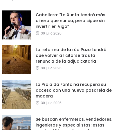
on
Caballero: “La Xunta tendrá más
dinero que nunca, pero sigue sin
invertir en Vigo”
Posted
30 julio 2026
on
La reforma de la rúa Pazo tendrá
que volver a licitarse tras la
renuncia de la adjudicataria
Posted
30 julio 2026
on
La Praia da Fontaiña recupera su
acceso con una nueva pasarela de
madera
Posted
30 julio 2026
on
Se buscan enfermeros, vendedores,
ingenieros y especialistas: estas