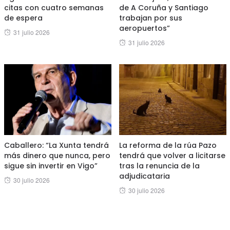
citas con cuatro semanas
de A Coruña y Santiago
de espera
trabajan por sus
aeropuertos”
Posted
31 julio 2026
Posted
31 julio 2026
on
on
Caballero: “La Xunta tendrá
La reforma de la rúa Pazo
más dinero que nunca, pero
tendrá que volver a licitarse
sigue sin invertir en Vigo”
tras la renuncia de la
adjudicataria
Posted
30 julio 2026
Posted
30 julio 2026
on
on