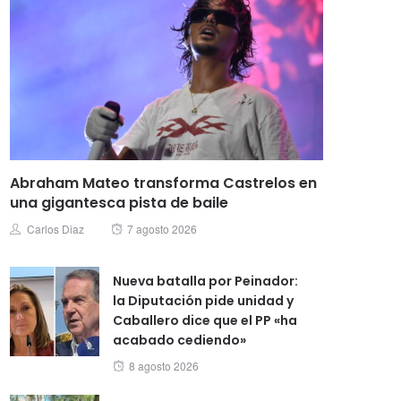
Abraham Mateo transforma Castrelos en
una gigantesca pista de baile
Posted
Author
Carlos Diaz
7 agosto 2026
on
Nueva batalla por Peinador:
la Diputación pide unidad y
Caballero dice que el PP «ha
acabado cediendo»
Posted
8 agosto 2026
on