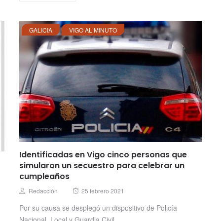
GALICIA
VIGO AL MINUTO
Identificadas en Vigo cinco personas que
simularon un secuestro para celebrar un
cumpleaños
Posted
Author
Redacción
25 febrero 2021
on
Por su causa se desplegó un dispositivo de Policía
Nacional, Local y Guardia Civil