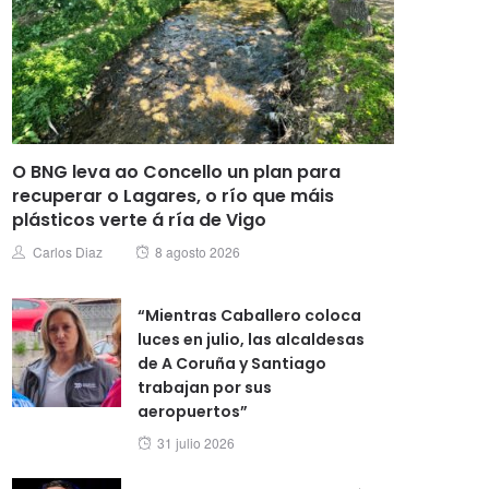
O BNG leva ao Concello un plan para
recuperar o Lagares, o río que máis
plásticos verte á ría de Vigo
Posted
Author
Carlos Diaz
8 agosto 2026
on
“Mientras Caballero coloca
luces en julio, las alcaldesas
de A Coruña y Santiago
trabajan por sus
aeropuertos”
Posted
31 julio 2026
on