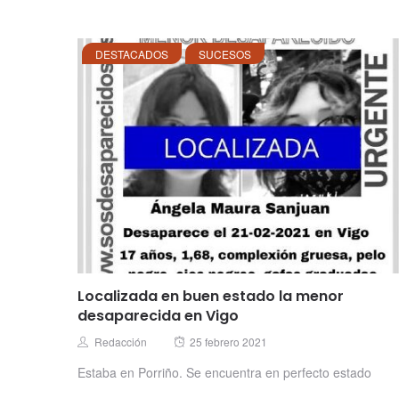
DESTACADOS
SUCESOS
Localizada en buen estado la menor
desaparecida en Vigo
Posted
Author
Redacción
25 febrero 2021
on
Estaba en Porriño. Se encuentra en perfecto estado