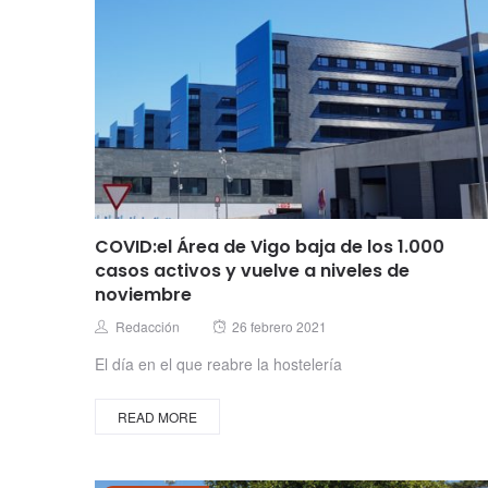
COVID:el Área de Vigo baja de los 1.000
casos activos y vuelve a niveles de
noviembre
Posted
Author
Redacción
26 febrero 2021
on
El día en el que reabre la hostelería
READ MORE