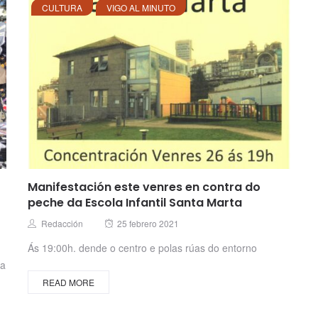
CULTURA
VIGO AL MINUTO
Manifestación este venres en contra do
peche da Escola Infantil Santa Marta
Posted
Author
Redacción
25 febrero 2021
on
Ás 19:00h. dende o centro e polas rúas do entorno
 a
READ MORE