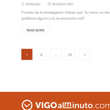
Posted
Author
Redacción
25 febrero 2021
on
Fuentes de la investigación indican que "la menor no tie
problema alguno y no se encuentra mal"
READ MORE
1
2
…
21