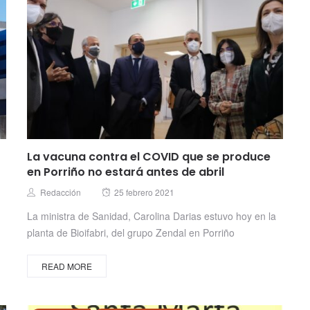
La vacuna contra el COVID que se produce
en Porriño no estará antes de abril
Posted
Author
Redacción
25 febrero 2021
on
La ministra de Sanidad, Carolina Darias estuvo hoy en la
planta de Bioifabri, del grupo Zendal en Porriño
READ MORE