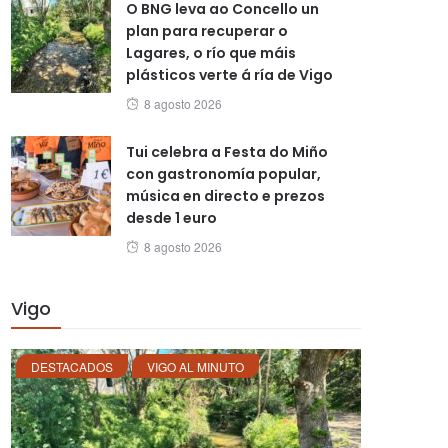
O BNG leva ao Concello un
plan para recuperar o
Lagares, o río que máis
plásticos verte á ría de Vigo
Posted
8 agosto 2026
on
Tui celebra a Festa do Miño
con gastronomía popular,
música en directo e prezos
desde 1 euro
Posted
8 agosto 2026
on
Vigo
DESTACADOS
VIGO AL MINUTO