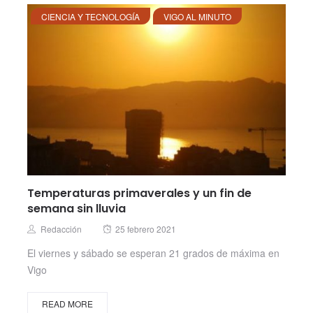
CIENCIA Y TECNOLOGÍA
VIGO AL MINUTO
Temperaturas primaverales y un fin de
semana sin lluvia
Posted
Author
Redacción
25 febrero 2021
on
El viernes y sábado se esperan 21 grados de máxima en
Vigo
READ MORE