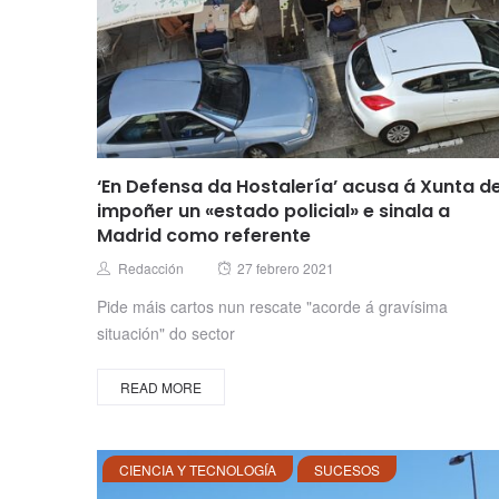
‘En Defensa da Hostalería’ acusa á Xunta d
impoñer un «estado policial» e sinala a
Madrid como referente
Posted
Author
Redacción
27 febrero 2021
on
Pide máis cartos nun rescate "acorde á gravísima
situación" do sector
READ MORE
CIENCIA Y TECNOLOGÍA
SUCESOS