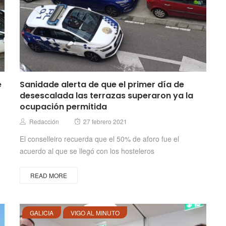
e
Sanidade alerta de que el primer día de
desescalada las terrazas superaron ya la
ocupación permitida
Posted
Author
Redacción
27 febrero 2021
on
El conselleiro recuerda que el 50% de aforo fue el
acuerdo al que se llegó con los hosteleros
READ MORE
GALICIA
VIGO AL MINUTO