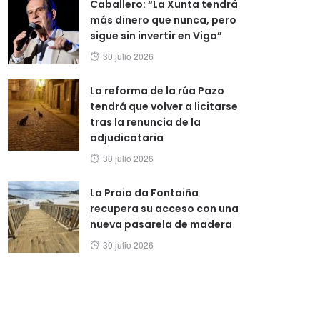
Caballero: “La Xunta tendrá
más dinero que nunca, pero
sigue sin invertir en Vigo”
Posted
30 julio 2026
on
La reforma de la rúa Pazo
tendrá que volver a licitarse
tras la renuncia de la
adjudicataria
Posted
30 julio 2026
on
La Praia da Fontaiña
recupera su acceso con una
nueva pasarela de madera
Posted
30 julio 2026
on