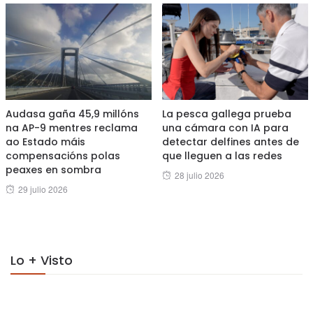
Audasa gaña 45,9 millóns
La pesca gallega prueba
na AP-9 mentres reclama
una cámara con IA para
ao Estado máis
detectar delfines antes de
compensacións polas
que lleguen a las redes
peaxes en sombra
Posted
28 julio 2026
Posted
29 julio 2026
on
on
Lo + Visto