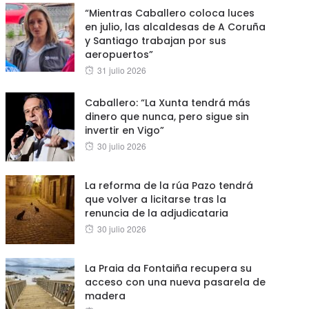
“Mientras Caballero coloca luces
en julio, las alcaldesas de A Coruña
y Santiago trabajan por sus
aeropuertos”
Posted
31 julio 2026
on
Caballero: “La Xunta tendrá más
dinero que nunca, pero sigue sin
invertir en Vigo”
Posted
30 julio 2026
on
La reforma de la rúa Pazo tendrá
que volver a licitarse tras la
renuncia de la adjudicataria
Posted
30 julio 2026
on
La Praia da Fontaiña recupera su
acceso con una nueva pasarela de
madera