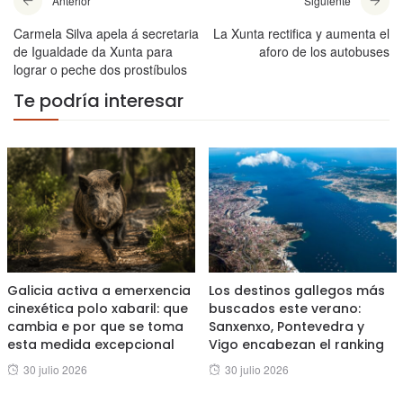
Anterior
Siguiente
Carmela Silva apela á secretaria
La Xunta rectifica y aumenta el
de Igualdade da Xunta para
aforo de los autobuses
lograr o peche dos prostíbulos
Te podría interesar
Galicia activa a emerxencia
Los destinos gallegos más
cinexética polo xabaril: que
buscados este verano:
cambia e por que se toma
Sanxenxo, Pontevedra y
esta medida excepcional
Vigo encabezan el ranking
Posted
Posted
30 julio 2026
30 julio 2026
on
on