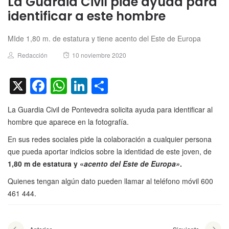
La Guardia Civil pide ayuda para
identificar a este hombre
MIde 1,80 m. de estatura y tiene acento del Este de Europa
Author
Posted
Redacción
10 noviembre 2020
on
X
Facebook
WhatsApp
LinkedIn
Compartir
La Guardia Civil de Pontevedra solicita ayuda para identificar al
hombre que aparece en la fotografía.
En sus redes sociales pide la colaboración a cualquier persona
que pueda aportar indicios sobre la identidad de este joven, de
1,80 m de estatura y «
acento del Este de Europa»
.
Quienes tengan algún dato pueden llamar al teléfono móvil 600
461 444.