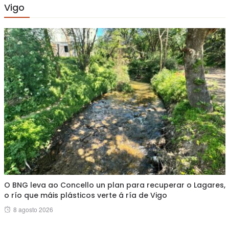
Vigo
O BNG leva ao Concello un plan para recuperar o Lagares,
o río que máis plásticos verte á ría de Vigo
Posted
8 agosto 2026
on