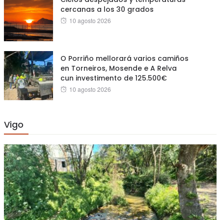
cercanas a los 30 grados
Posted
10 agosto 2026
on
O Porriño mellorará varios camiños
en Torneiros, Mosende e A Relva
cun investimento de 125.500€
Posted
10 agosto 2026
on
Vigo