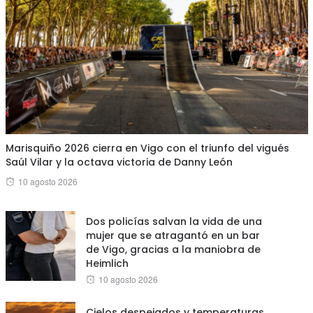
Marisquiño 2026 cierra en Vigo con el triunfo del vigués
Saúl Vilar y la octava victoria de Danny León
Posted
10 agosto 2026
on
Dos policías salvan la vida de una
mujer que se atragantó en un bar
de Vigo, gracias a la maniobra de
Heimlich
Posted
10 agosto 2026
on
Cielos despejados y temperaturas