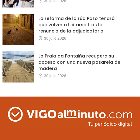
30 julio 2026
on
La reforma de la rúa Pazo tendrá
que volver a licitarse tras la
renuncia de la adjudicataria
Posted
30 julio 2026
on
La Praia da Fontaiña recupera su
acceso con una nueva pasarela de
madera
Posted
30 julio 2026
on