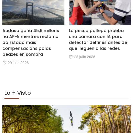
Audasa gaña 45,9 millóns
La pesca gallega prueba
na AP-9 mentres reclama
una cámara con IA para
ao Estado máis
detectar delfines antes de
compensacións polas
que lleguen a las redes
peaxes en sombra
Posted
28 julio 2026
Posted
29 julio 2026
on
on
Lo + Visto