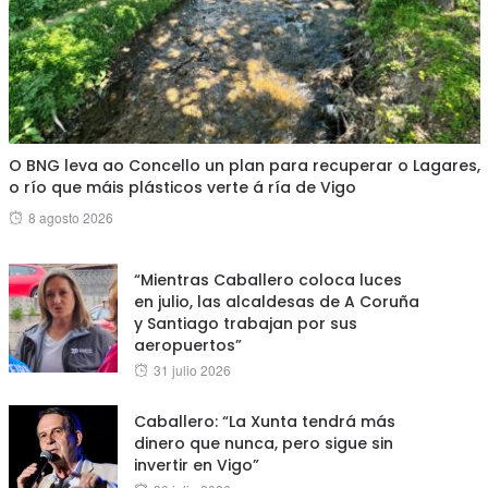
O BNG leva ao Concello un plan para recuperar o Lagares,
o río que máis plásticos verte á ría de Vigo
Posted
8 agosto 2026
on
“Mientras Caballero coloca luces
en julio, las alcaldesas de A Coruña
y Santiago trabajan por sus
aeropuertos”
Posted
31 julio 2026
on
Caballero: “La Xunta tendrá más
dinero que nunca, pero sigue sin
invertir en Vigo”
Posted