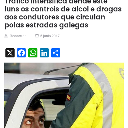
Tráfico intensifica dende este
luns os controis de alcol e drogas
aos condutores que circulan
polas estradas galegas
Author
Posted
Redacción
5 junio 2017
on
X
Facebook
WhatsApp
LinkedIn
Compartir