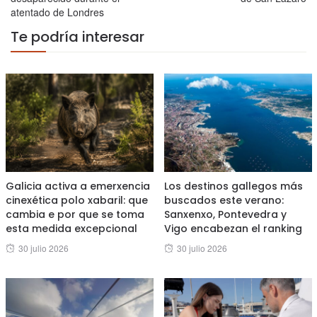
atentado de Londres
Te podría interesar
Galicia activa a emerxencia
Los destinos gallegos más
cinexética polo xabaril: que
buscados este verano:
cambia e por que se toma
Sanxenxo, Pontevedra y
esta medida excepcional
Vigo encabezan el ranking
Posted
Posted
30 julio 2026
30 julio 2026
on
on