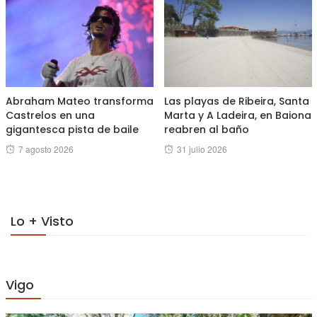
Abraham Mateo transforma
Las playas de Ribeira, Santa
Castrelos en una
Marta y A Ladeira, en Baiona
gigantesca pista de baile
reabren al baño
Posted
Posted
7 agosto 2026
31 julio 2026
on
on
Lo + Visto
Vigo