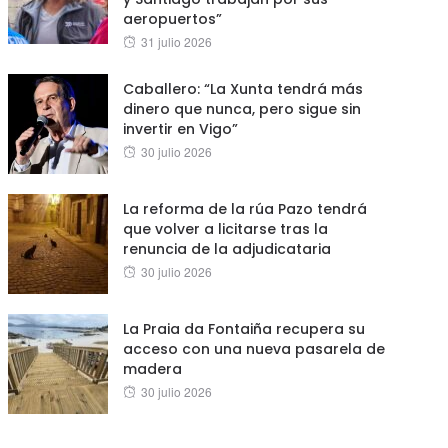
aeropuertos”
Posted
31 julio 2026
on
Caballero: “La Xunta tendrá más
dinero que nunca, pero sigue sin
invertir en Vigo”
Posted
30 julio 2026
on
La reforma de la rúa Pazo tendrá
que volver a licitarse tras la
renuncia de la adjudicataria
Posted
30 julio 2026
on
La Praia da Fontaiña recupera su
acceso con una nueva pasarela de
madera
Posted
30 julio 2026
on