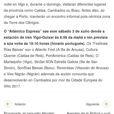
noite en Vigo e, durante o domingo, visitarán diferentes lugares
da provincia como Caldas, Cambados ou Bueu. Antes diso, ao
chegar a Porto, manterán un encontro informal pola céntrica zona
da Torre dos Clérigos.
O “Atlántico Express” sae este sábado 3 de xuño dende a
estación de tren Vigo-Guixar ás 8:56 da mañá e ten prevista
a súa volta ás 19:10 horas (horario portugués).
Os “Festivais
Rías Baixas” son o Atlantic Fest (A Illa de Arousa), Cultura
Quente (Caldas de Reis), PortAmérica (Caldas de Reis), O
Marisquiño (Vigo), SinSal SON Estrella Galicia (Illa de San
Simón), SonRías Baixas (Bueu), Revenidas (Vilaxoán de Arousa)
e Vive Nigrán (Nigrán) ademais da acción conxunta que
desenvolverán en Cambados por mor da Cidade Europea do
Viño 2017.
Anterior
Siguiente
Procesado 'el pequeño Nicolás'
Agentes de la Policía Local