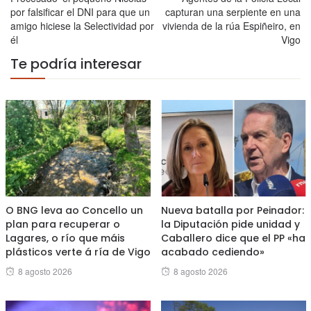
por falsificar el DNI para que un
capturan una serpiente en una
amigo hiciese la Selectividad por
vivienda de la rúa Espiñeiro, en
él
Vigo
Te podría interesar
O BNG leva ao Concello un
Nueva batalla por Peinador:
plan para recuperar o
la Diputación pide unidad y
Lagares, o río que máis
Caballero dice que el PP «ha
plásticos verte á ría de Vigo
acabado cediendo»
Posted
Posted
8 agosto 2026
8 agosto 2026
on
on