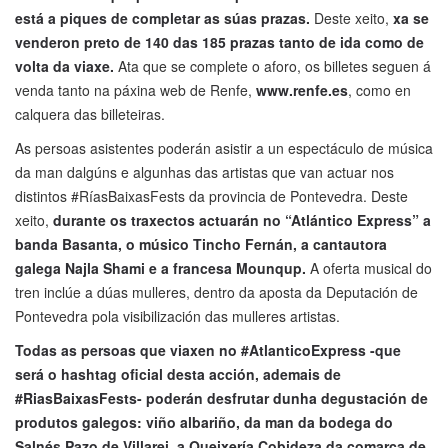
está a piques de completar as súas prazas.
Deste xeito,
xa se
venderon preto de 140 das 185 prazas tanto de ida como de
volta da viaxe.
Ata que se complete o aforo, os billetes seguen á
venda tanto na páxina web de Renfe,
www.renfe.es
, como en
calquera das billeteiras.
As persoas asistentes poderán asistir a un espectáculo de música
da man dalgúns e algunhas das artistas que van actuar nos
distintos #RíasBaixasFests da provincia de Pontevedra. Deste
xeito,
durante os traxectos actuarán no “Atlántico Express” a
banda Basanta, o músico Tincho Fernán, a cantautora
galega Najla Shami e a francesa Mounqup.
A oferta musical do
tren inclúe a dúas mulleres, dentro da aposta da Deputación de
Pontevedra pola visibilización das mulleres artistas.
Todas as persoas que viaxen no #AtlanticoExpress -que
será o hashtag oficial desta acción, ademais de
#RiasBaixasFests- poderán desfrutar dunha degustación de
produtos galegos: viño albariño, da man da bodega do
Salnés Pazo de Villarei, a Queixería Cobideza da comarca de