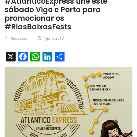
#AtlanticoExpress une este
sábado Vigo e Porto para
promocionar os
#RiasBaixasFests
Author
Posted
Redacción
1 junio 2017
on
X
Facebook
WhatsApp
LinkedIn
Compartir