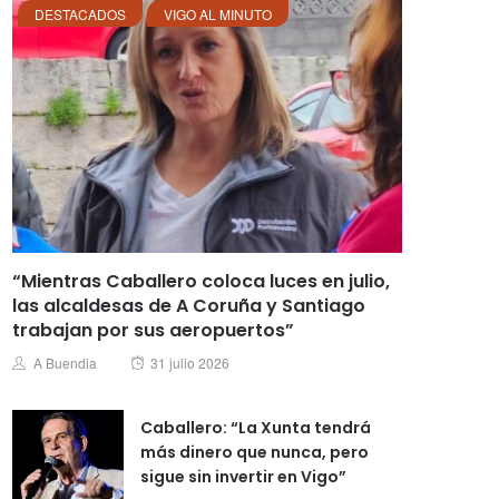
DESTACADOS
VIGO AL MINUTO
“Mientras Caballero coloca luces en julio,
las alcaldesas de A Coruña y Santiago
trabajan por sus aeropuertos”
Posted
Author
A Buendia
31 julio 2026
on
Caballero: “La Xunta tendrá
más dinero que nunca, pero
sigue sin invertir en Vigo”