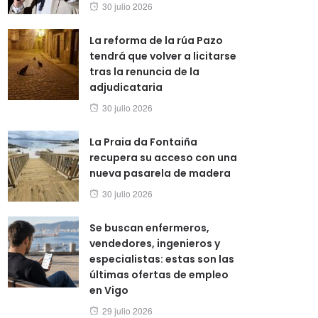
Posted
30 julio 2026
on
La reforma de la rúa Pazo
tendrá que volver a licitarse
tras la renuncia de la
adjudicataria
Posted
30 julio 2026
on
La Praia da Fontaiña
recupera su acceso con una
nueva pasarela de madera
Posted
30 julio 2026
on
Se buscan enfermeros,
vendedores, ingenieros y
especialistas: estas son las
últimas ofertas de empleo
en Vigo
Posted
29 julio 2026