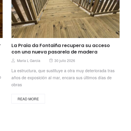
r
La Praia da Fontaiña recupera su acceso
con una nueva pasarela de madera
Posted
Author
Maria L Garcia
30 julio 2026
on
La estructura, que sustituye a otra muy deteriorada tras
o
años de exposición al mar, encara sus últimos días de
obras
READ MORE