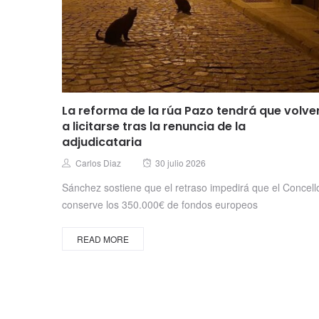
La reforma de la rúa Pazo tendrá que volve
a licitarse tras la renuncia de la
adjudicataria
Posted
Author
Carlos Diaz
30 julio 2026
on
Sánchez sostiene que el retraso impedirá que el Concell
conserve los 350.000€ de fondos europeos
READ MORE