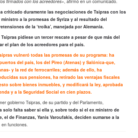
dos firmados con los acreedores»
, afirmó en un comunicado.
ha criticado duramente las negociaciones de Tsipras con los
 ministro a la promesas de Syriza y al resultado del
retensiones de la ‘troika’, manejada por Alemania.
Tsipras pidiese un tercer rescate a pesar de que más del
 el plan de los acreedores para el país.
 Tsipras vulneró todas las promesas de su programa: ha
ertos del país, los del Pireo (Atenas) y Salónica-que,
s- y la red de ferrocarriles; además de ello, ha
educidas sus pensiones, ha retirado las ventajas fiscales
esto sobre bienes inmuebles, y modificará la ley, aprobada
enda y a la Seguridad Social en cien plazos.
er gobierno Tsipras, de su partido y del Parlamento,
 solo falta saber si ella y, sobre todo si el ex ministro de
te, el de Finanzas, Yanis Varoufakis, deciden sumarse a la
o en funciones.