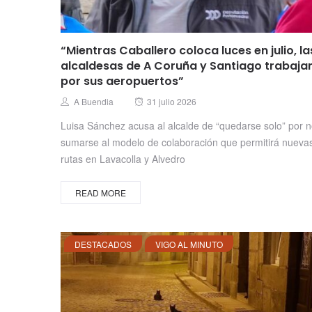
“Mientras Caballero coloca luces en julio, la
alcaldesas de A Coruña y Santiago trabaja
por sus aeropuertos”
Posted
Author
A Buendia
31 julio 2026
on
Luisa Sánchez acusa al alcalde de “quedarse solo” por 
sumarse al modelo de colaboración que permitirá nueva
rutas en Lavacolla y Alvedro
READ MORE
DESTACADOS
VIGO AL MINUTO