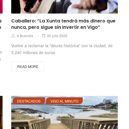
s
Caballero: “La Xunta tendrá más dinero que
n
nunca, pero sigue sin invertir en Vigo”
Posted
Author
A Buendia
30 julio 2026
on
Vuelve a reclamar la "deuda histórica" con la ciudad, de
no
3.240 millones de euros
s
READ MORE
DESTACADOS
VIGO AL MINUTO