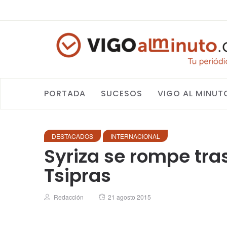
PORTADA
SUCESOS
VIGO AL MINUT
DESTACADOS
INTERNACIONAL
Syriza se rompe tra
Tsipras
Author
Posted
Redacción
21 agosto 2015
on