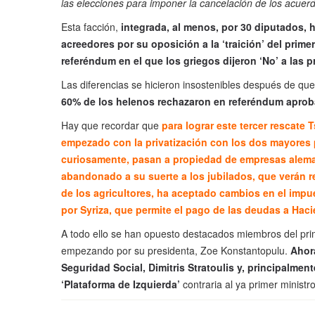
las elecciones para imponer la cancelación de los acuer
Esta facción,
integrada, al menos, por 30 diputados, 
acreedores por su oposición a la ‘traición’ del primer
referéndum en el que los griegos dijeron ‘No’ a las p
Las diferencias se hicieron insostenibles después de que
60% de los helenos rechazaron en referéndum aprobar
Hay que recordar que
para lograr este tercer rescate
empezado con la privatización con los dos mayores pu
curiosamente, pasan a propiedad de empresas alemana
abandonado a su suerte a los jubilados, que verán r
de los agricultores, ha aceptado cambios en el impu
por Syriza, que permite el pago de las deudas a Haci
A todo ello se han opuesto destacados miembros del prim
empezando por su presidenta, Zoe Konstantopulu.
Ahora
Seguridad Social, Dimitris Stratoulis y, principalmen
‘Plataforma de Izquierda’
contraria al ya primer ministr