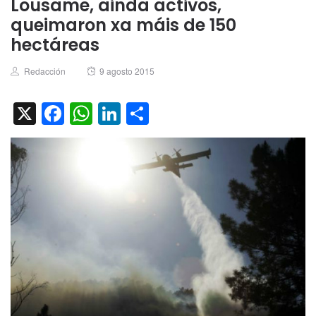
Lousame, ainda activos,
queimaron xa máis de 150
hectáreas
Author
Posted
Redacción
9 agosto 2015
on
X
Facebook
WhatsApp
LinkedIn
Compartir