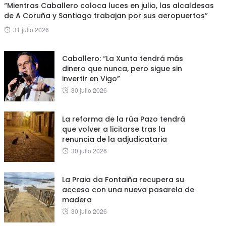
“Mientras Caballero coloca luces en julio, las alcaldesas
de A Coruña y Santiago trabajan por sus aeropuertos”
Posted
31 julio 2026
on
Caballero: “La Xunta tendrá más
dinero que nunca, pero sigue sin
invertir en Vigo”
Posted
30 julio 2026
on
La reforma de la rúa Pazo tendrá
que volver a licitarse tras la
renuncia de la adjudicataria
Posted
30 julio 2026
on
La Praia da Fontaiña recupera su
acceso con una nueva pasarela de
madera
Posted
30 julio 2026
on