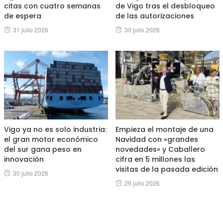
citas con cuatro semanas
de Vigo tras el desbloqueo
de espera
de las autorizaciones
Posted
Posted
31 julio 2026
30 julio 2026
on
on
Vigo ya no es solo industria:
Empieza el montaje de una
el gran motor económico
Navidad con «grandes
del sur gana peso en
novedades» y Caballero
innovación
cifra en 5 millones las
visitas de la pasada edición
Posted
30 julio 2026
Posted
29 julio 2026
on
on