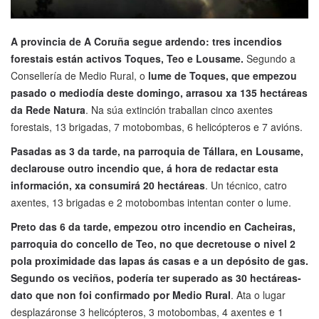
A provincia de A Coruña segue ardendo: tres incendios
forestais están activos Toques, Teo e Lousame.
Segundo a
Consellería de Medio Rural, o
lume de Toques, que empezou
pasado o mediodía deste domingo, arrasou xa 135 hectáreas
da Rede Natura
. Na súa extinción traballan cinco axentes
forestais, 13 brigadas, 7 motobombas, 6 helicópteros e 7 avións.
Pasadas as 3 da tarde, na parroquia de Tállara, en Lousame,
declarouse outro incendio que, á hora de redactar esta
información, xa consumirá 20 hectáreas
. Un técnico, catro
axentes, 13 brigadas e 2 motobombas intentan conter o lume.
Preto das 6 da tarde, empezou otro incendio en Cacheiras,
parroquia do concello de Teo, no que decretouse o nivel 2
pola proximidade das lapas ás casas e a un depósito de gas.
Segundo os veciños, podería ter superado as 30 hectáreas-
dato que non foi confirmado por Medio Rural
. Ata o lugar
desplazáronse 3 helicópteros, 3 motobombas, 4 axentes e 1