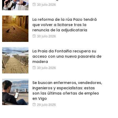
Posted
30 julio 2026
on
La reforma de la rúa Pazo tendrá
que volver a licitarse tras la
renuncia de la adjudicataria
Posted
30 julio 2026
on
La Praia da Fontaiña recupera su
acceso con una nueva pasarela de
madera
Posted
30 julio 2026
on
Se buscan enfermeros, vendedores,
ingenieros y especialistas: estas
son las últimas ofertas de empleo
en Vigo
Posted
29 julio 2026
on