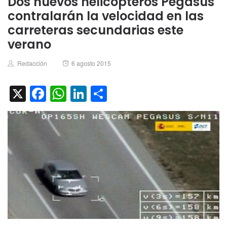
Dos nuevos helicópteros Pegasus
contralarán la velocidad en las
carreteras secundarias este
verano
Author
Posted
Redacción
6 agosto 2015
on
X
Facebook
WhatsApp
LinkedIn
Compartir