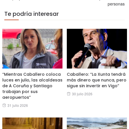
personas
Te podría interesar
“Mientras Caballero coloca
Caballero: “La Xunta tendrá
luces en julio, las alcaldesas
más dinero que nunca, pero
de A Coruña y Santiago
sigue sin invertir en Vigo”
trabajan por sus
Posted
30 julio 2026
aeropuertos”
on
Posted
31 julio 2026
on