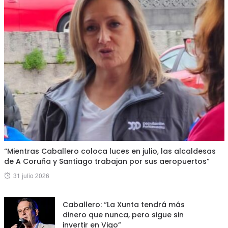
“Mientras Caballero coloca luces en julio, las alcaldesas
de A Coruña y Santiago trabajan por sus aeropuertos”
Posted
31 julio 2026
on
Caballero: “La Xunta tendrá más
dinero que nunca, pero sigue sin
invertir en Vigo”