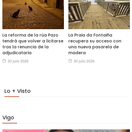
La reforma de la rúa Pazo
La Praia da Fontaiña
tendrá que volver a licitarse
recupera su acceso con
tras la renuncia de la
una nueva pasarela de
adjudicataria
madera
Posted
Posted
30 julio 2026
30 julio 2026
on
on
Lo + Visto
Vigo