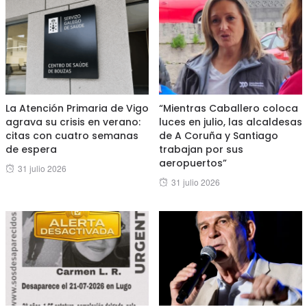
La Atención Primaria de Vigo
“Mientras Caballero coloca
agrava su crisis en verano:
luces en julio, las alcaldesas
citas con cuatro semanas
de A Coruña y Santiago
de espera
trabajan por sus
aeropuertos”
Posted
31 julio 2026
Posted
31 julio 2026
on
on