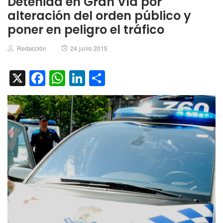
Detenida en Gran Vía por
alteración del orden público y
poner en peligro el tráfico
Author
Posted
Redacción
24 junio 2015
on
X
Facebook
WhatsApp
LinkedIn
Compartir