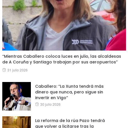
“Mientras Caballero coloca luces en julio, las alcaldesas
de A Coruña y Santiago trabajan por sus aeropuertos”
Posted
31 julio 2026
on
Caballero: “La Xunta tendrá más
dinero que nunca, pero sigue sin
invertir en Vigo”
Posted
30 julio 2026
on
La reforma de la rúa Pazo tendrá
que volver a licitarse tras la