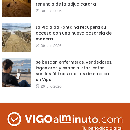
renuncia de la adjudicataria
Posted
30 julio 2026
on
La Praia da Fontaiña recupera su
acceso con una nueva pasarela de
madera
Posted
30 julio 2026
on
Se buscan enfermeros, vendedores,
ingenieros y especialistas: estas
son las últimas ofertas de empleo
en Vigo
Posted
29 julio 2026
on