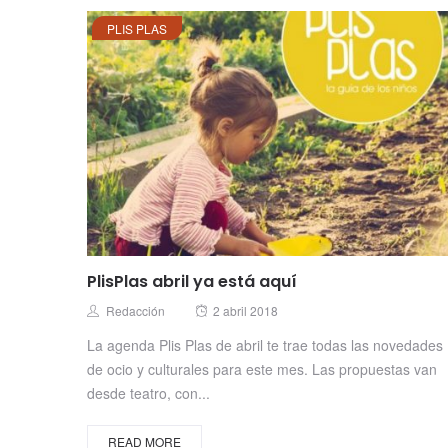
PLIS PLAS
PlisPlas abril ya está aquí
Posted
Author
Redacción
2 abril 2018
on
La agenda Plis Plas de abril te trae todas las novedades
de ocio y culturales para este mes. Las propuestas van
desde teatro, con...
READ MORE