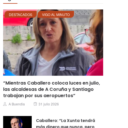
DESTACADOS
VIGO AL MINUTO
“Mientras Caballero coloca luces en julio,
las alcaldesas de A Coruña y Santiago
trabajan por sus aeropuertos”
Posted
Author
A Buendia
31 julio 2026
on
Caballero: “La Xunta tendrá
más dinero que nunca, pero