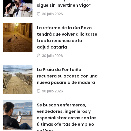
sigue sin invertir en Vigo”
Posted
30 julio 2026
on
La reforma de la rúa Pazo
tendrá que volver a licitarse
tras la renuncia de la
adjudicataria
Posted
30 julio 2026
on
La Praia da Fontaiña
recupera su acceso con una
nueva pasarela de madera
Posted
30 julio 2026
on
Se buscan enfermeros,
vendedores, ingenieros y
especialistas: estas son las
últimas ofertas de empleo
en Vigo