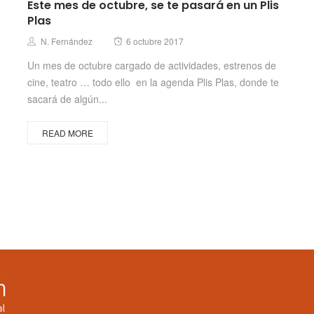
Este mes de octubre, se te pasará en un Plis
Plas
Posted
Author
N. Fernández
6 octubre 2017
on
Un mes de octubre cargado de actividades, estrenos de
cine, teatro … todo ello en la agenda Plis Plas, donde te
sacará de algún...
READ MORE