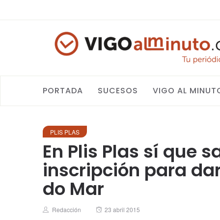
PORTADA
SUCESOS
VIGO AL MINUT
PLIS PLAS
En Plis Plas sí que 
inscripción para da
do Mar
Author
Posted
Redacción
23 abril 2015