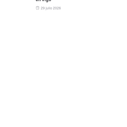
Posted
29 julio 2026
on