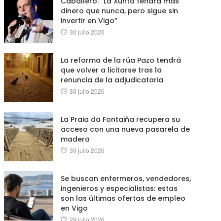
Caballero: “La Xunta tendrá más
dinero que nunca, pero sigue sin
invertir en Vigo”
Posted
30 julio 2026
on
La reforma de la rúa Pazo tendrá
que volver a licitarse tras la
renuncia de la adjudicataria
Posted
30 julio 2026
on
La Praia da Fontaiña recupera su
acceso con una nueva pasarela de
madera
Posted
30 julio 2026
on
Se buscan enfermeros, vendedores,
ingenieros y especialistas: estas
son las últimas ofertas de empleo
en Vigo
Posted
29 julio 2026