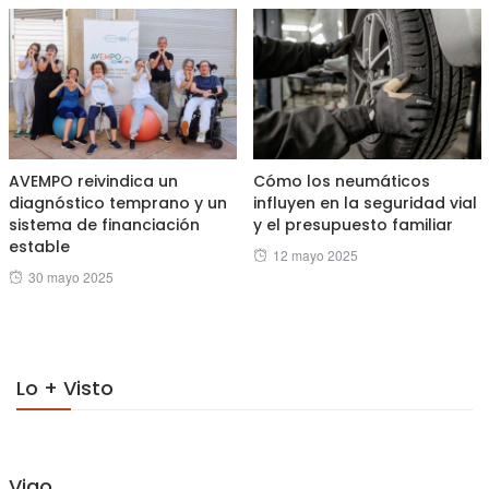
AVEMPO reivindica un
Cómo los neumáticos
diagnóstico temprano y un
influyen en la seguridad vial
sistema de financiación
y el presupuesto familiar
estable
Posted
12 mayo 2025
Posted
30 mayo 2025
on
on
Lo + Visto
Vigo