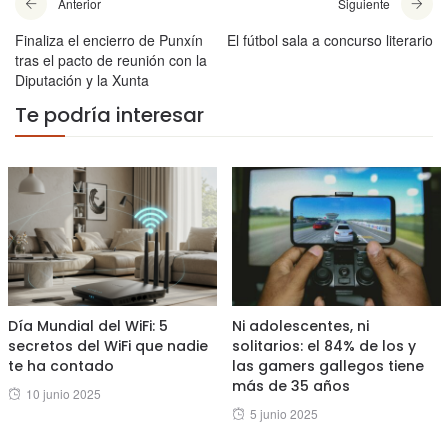
Anterior
Siguiente
Finaliza el encierro de Punxín
El fútbol sala a concurso literario
tras el pacto de reunión con la
Diputación y la Xunta
Te podría interesar
Día Mundial del WiFi: 5
Ni adolescentes, ni
secretos del WiFi que nadie
solitarios: el 84% de los y
te ha contado
las gamers gallegos tiene
más de 35 años
Posted
10 junio 2025
Posted
5 junio 2025
on
on