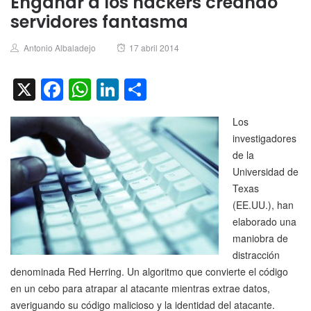
Engañar a los hackers creando
servidores fantasma
Author
Posted
Antonio Albaladejo
17 abril 2014
on
X
Facebook
WhatsApp
LinkedIn
Compartir
Los
investigadores
de la
Universidad de
Texas
(EE.UU.), han
elaborado una
maniobra de
distracción
denominada Red Herring. Un algoritmo que convierte el código
en un cebo para atrapar al atacante mientras extrae datos,
averiguando su código malicioso y la identidad del atacante.