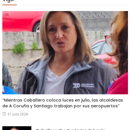
“Mientras Caballero coloca luces en julio, las alcaldesas
de A Coruña y Santiago trabajan por sus aeropuertos”
Posted
31 julio 2026
on