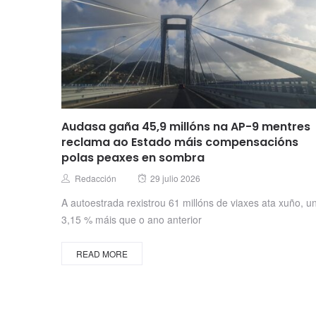
Audasa gaña 45,9 millóns na AP-9 mentres
reclama ao Estado máis compensacións
polas peaxes en sombra
Posted
Author
Redacción
29 julio 2026
on
A autoestrada rexistrou 61 millóns de viaxes ata xuño, u
3,15 % máis que o ano anterior
READ MORE