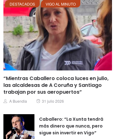
DESTACADOS
VIGO AL MINUTO
“Mientras Caballero coloca luces en julio,
las alcaldesas de A Coruña y Santiago
trabajan por sus aeropuertos”
Posted
Author
A Buendia
31 julio 2026
on
Caballero: “La Xunta tendrá
más dinero que nunca, pero
sigue sin invertir en Vigo”