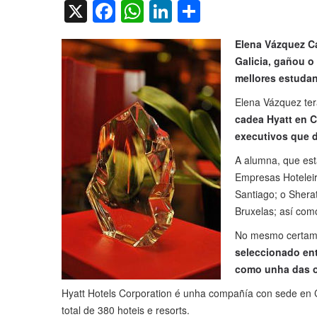
X
Facebook
WhatsApp
LinkedIn
Compartir
Elena Vázquez C
Galicia, gañou o
mellores estudan
Elena Vázquez te
cadea Hyatt en C
executivos que d
A alumna, que est
Empresas Hoteleira
Santiago; o Sherat
Bruxelas; así com
No mesmo certa
seleccionado ent
como unha das oi
Hyatt Hotels Corporation é unha compañía con sede en 
total de 380 hoteis e resorts.