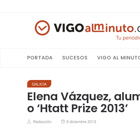
PORTADA
SUCESOS
VIGO AL MINUT
GALICIA
Elena Vázquez, alum
o ‘Htatt Prize 2013’
Author
Posted
Redacción
6 diciembre 2013
on