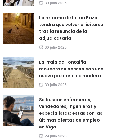
Posted
30 julio 2026
on
La reforma de la rúa Pazo
tendrá que volver a licitarse
tras la renuncia de la
adjudicataria
Posted
30 julio 2026
on
La Praia da Fontaiña
recupera su acceso con una
nueva pasarela de madera
Posted
30 julio 2026
on
Se buscan enfermeros,
vendedores, ingenieros y
especialistas: estas son las
últimas ofertas de empleo
en Vigo
Posted
29 julio 2026