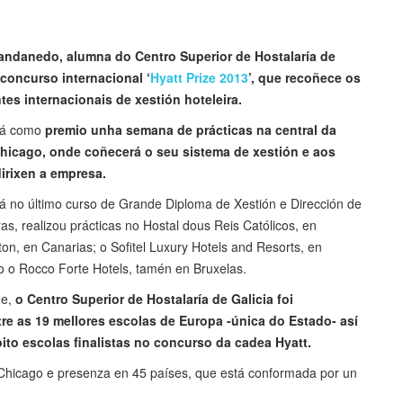
andanedo, alumna do Centro Superior de Hostalaría de
 concurso internacional ‘
Hyatt Prize 2013
’, que recoñece os
tes internacionais de xestión hoteleira.
rá como
premio unha semana de prácticas na central da
hicago, onde coñecerá o seu sistema de xestión e aos
irixen a empresa.
á no último curso de Grande Diploma de Xestión e Dirección de
s, realizou prácticas no Hostal dous Reis Católicos, en
on, en Canarias; o Sofitel Luxury Hotels and Resorts, en
o o Rocco Forte Hotels, tamén en Bruxelas.
me,
o Centro Superior de Hostalaría de Galicia foi
re as 19 mellores escolas de Europa -única do Estado- así
to escolas finalistas no concurso da cadea Hyatt.
Chicago e presenza en 45 países, que está conformada por un