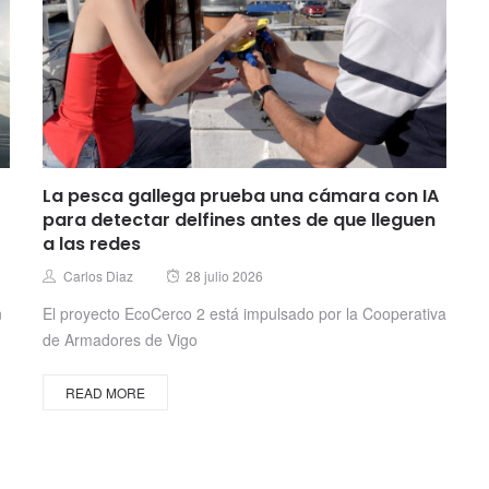
La pesca gallega prueba una cámara con IA
para detectar delfines antes de que lleguen
a las redes
Posted
Author
Carlos Diaz
28 julio 2026
on
n
El proyecto EcoCerco 2 está impulsado por la Cooperativa
de Armadores de Vigo
READ MORE