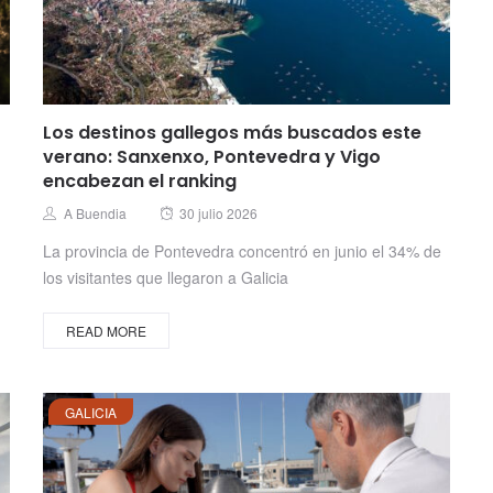
Los destinos gallegos más buscados este
verano: Sanxenxo, Pontevedra y Vigo
encabezan el ranking
Posted
Author
A Buendia
30 julio 2026
on
La provincia de Pontevedra concentró en junio el 34% de
los visitantes que llegaron a Galicia
READ MORE
GALICIA