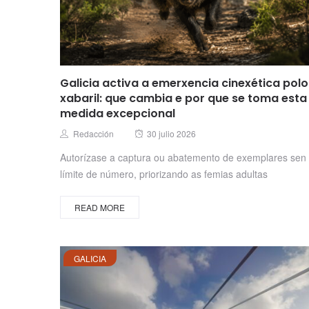
Galicia activa a emerxencia cinexética polo
xabaril: que cambia e por que se toma esta
medida excepcional
Posted
Author
Redacción
30 julio 2026
on
Autorízase a captura ou abatemento de exemplares sen
límite de número, priorizando as femias adultas
READ MORE
GALICIA