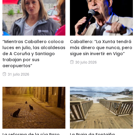
“Mientras Caballero coloca
Caballero: “La Xunta tendrá
luces en julio, las alcaldesas
más dinero que nunca, pero
de A Coruña y Santiago
sigue sin invertir en Vigo”
trabajan por sus
Posted
30 julio 2026
aeropuertos”
on
Posted
31 julio 2026
on
La reforma de la rúa Pazo
La Praia da Fontaiña