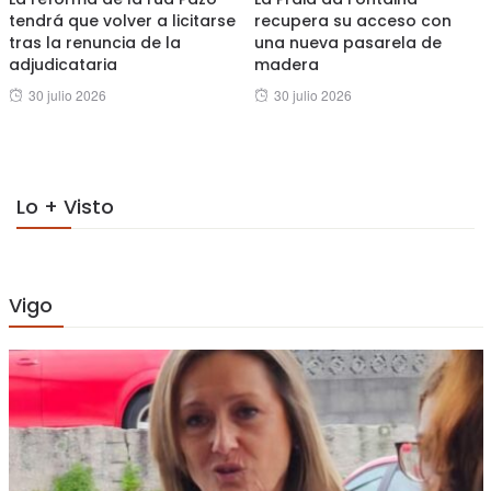
tendrá que volver a licitarse
recupera su acceso con
tras la renuncia de la
una nueva pasarela de
adjudicataria
madera
Posted
Posted
30 julio 2026
30 julio 2026
on
on
Lo + Visto
Vigo