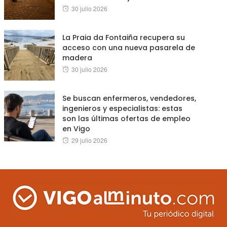
Posted
30 julio 2026
on
La Praia da Fontaiña recupera su
acceso con una nueva pasarela de
madera
Posted
30 julio 2026
on
Se buscan enfermeros, vendedores,
ingenieros y especialistas: estas
son las últimas ofertas de empleo
en Vigo
Posted
29 julio 2026
on