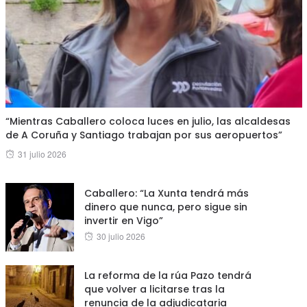
“Mientras Caballero coloca luces en julio, las alcaldesas
de A Coruña y Santiago trabajan por sus aeropuertos”
Posted
31 julio 2026
on
Caballero: “La Xunta tendrá más
dinero que nunca, pero sigue sin
invertir en Vigo”
Posted
30 julio 2026
on
La reforma de la rúa Pazo tendrá
que volver a licitarse tras la
renuncia de la adjudicataria