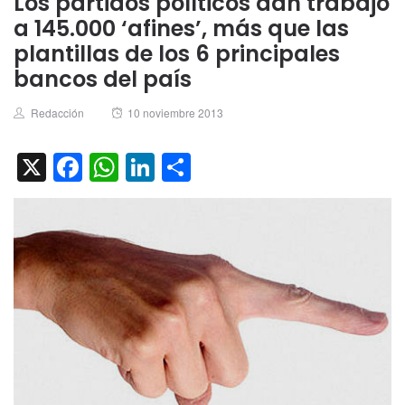
Los partidos políticos dan trabajo
a 145.000 ‘afines’, más que las
plantillas de los 6 principales
bancos del país
Author
Posted
Redacción
10 noviembre 2013
on
X
Facebook
WhatsApp
LinkedIn
Compartir